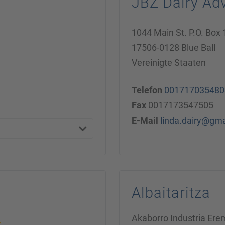
JBZ Dairy Ad
1044 Main St. P.O. Box
17506-0128 Blue Ball
Vereinigte Staaten
Telefon
001717035480
Fax
0017173547505
E-Mail
linda.dairy@gm
Albaitaritza
Akaborro Industria Er