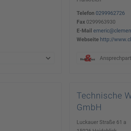
Telefon
0299962726
Fax
0299963930
E-Mail
emeric@clement
Webseite
http://www.c
Ansprechpar
Technische W
GmbH
Luckauer Straße 61 a
15926 Heideblick