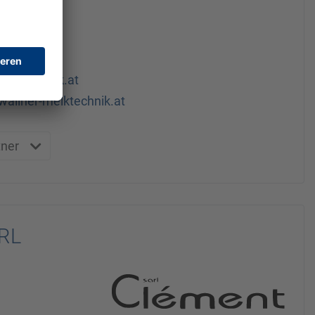
Steiermark
119
melktechnik.at
wallner-melktechnik.at
tner
RL