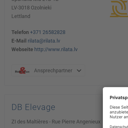
LV-3018 Ozolnieki
Lettland
Telefon
+371 26582828
E-Mail
rilata@rilata.lv
Webseite
http://www.rilata.lv
Ansprechpartner
DB Elevage
ZI des Maltières - Rue Pierre Angenieux