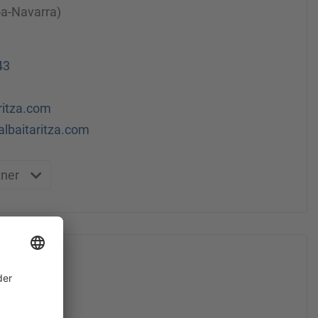
oa-Navarra)
43
ritza.com
albaitaritza.com
tner
technik
/7