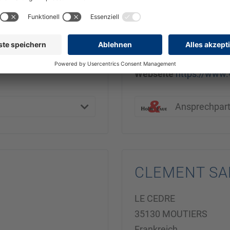
8820 Neumarkt in der 
Österreich
Telefon
0043 664 1619
E-Mail
office@wallner-
Webseite
https://www.
Ansprechpar
CLEMENT SA
LE CEDRE
35130 MOUTIERS
Frankreich