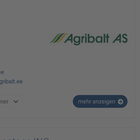
ee
ribalt.ee
tner
mehr anzeigen