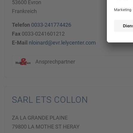
53600 Evron
Frankreich
Telefon
0033-241774426
Fax
0033-0241601212
E-Mail
nloinard@evr.lelycenter.com
Ansprechpartner
SARL ETS COLLON
ZA LA GRANDE PLAINE
79800 LA MOTHE ST HERAY