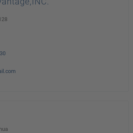
vantage,INC.
 128
30
ail.com
emua