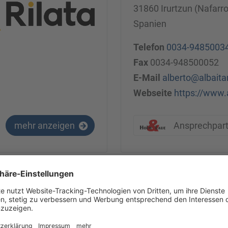
31860 Irurtzun (Nafarr
Spanien
Telefon
0034-9485003
Fax
0034-948500052
E-Mail
alberto@albaita
Webseite
https://www.
mehr anzeigen
Ansprechpar
Wallner Melk
Schwimmbadstraße 39