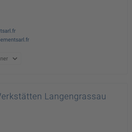
sarl.fr
lementsarl.fr
tner
erkstätten Langengrassau