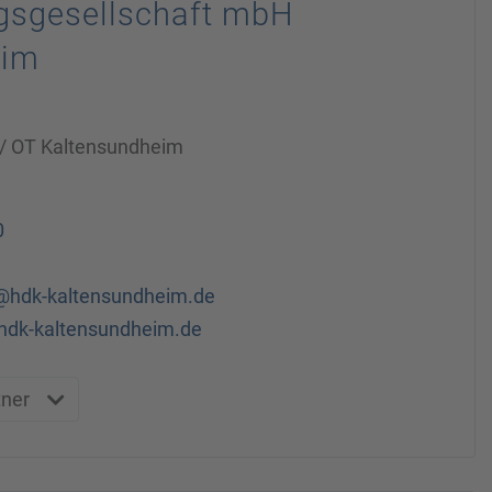
ngsgesellschaft mbH
eim
/ OT Kaltensundheim
0
@hdk-kaltensundheim.de
hdk-kaltensundheim.de
tner