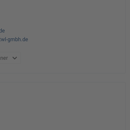
de
.twl-gmbh.de
tner