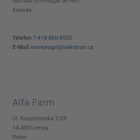
G0L4A0 St-Philippe de Néri
Kanada
Telefon
1-418-860-8532
E-Mail
serviceagri@videotron.ca
Alfa Farm
Ul. Kasztelanska 1/29
18-400 Lomza
Polen