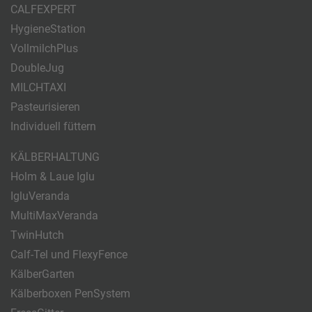
CALFEXPERT
HygieneStation
VollmilchPlus
DoubleJug
MILCHTAXI
Pasteurisieren
Individuell füttern
KÄLBERHALTUNG
Holm & Laue Iglu
IgluVeranda
MultiMaxVeranda
TwinHutch
Calf-Tel und FlexyFence
KälberGarten
Kälberboxen PenSystem