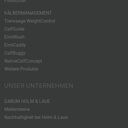
FressGitter
KÄLBERMANAGEMENT
Tierwaage WeightControl
CalfGuide
EimiWash
EimiCaddy
CalfBuggy
NativeCalfConcept
Weitere Produkte
UNSER UNTERNEHMEN
DARUM HOLM & LAUE
Meilensteine
Nachhaltigkeit bei Holm & Laue