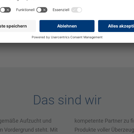
Bereich der Mechanik (
Jetzt auf diese Stelle bewerben
eswig-Holstein, DE
Das sind wir
itgemäße Aufzucht und
kompetente Partner zu fi
m Vordergrund steht. Mit
Produkte voller Überzeugu