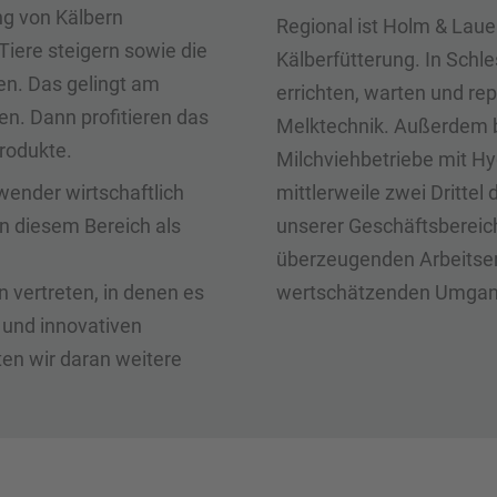
ng von Kälbern
Regional ist Holm & Laue 
Tiere steigern sowie die
Kälberfütterung. In Sch
ken. Das gelingt am
errichten, warten und re
en. Dann profitieren das
Melktechnik. Außerdem b
rodukte.
Milchviehbetriebe mit Hy
wender wirtschaftlich
mittlerweile zwei Dritte
in diesem Bereich als
unserer Geschäftsbereich
überzeugenden Arbeitser
n vertreten, in denen es
wertschätzenden Umgang
k und innovativen
ten wir daran weitere