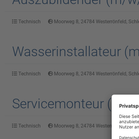
Technisch
Moorweg 8, 24784 Westerrönfeld, Schl
Wasserinstallateur (
Technisch
Moorweg 8, 24784 Westerrönfeld, Schl
Servicemonteur (m/w/
Technisch
Moorweg 8, 24784 Westerrönfeld, Schl