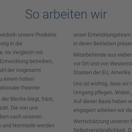
So arbeiten wir
ntwickeln unsere Produkte
unser Entwicklungsteam
tig in die
in deren Betrieben präsen
 Im Vergleich mit
Mitarbeitende aus siebe
Entwicklung betreiben,
vor Ort und von Westerrö
Zahl der insgesamt
Staaten der EU, Amerik
 zu einem hohen
Uns ist wichtig, dass wi
tionaler Patente.
Umgang pflegen. Wobei „p
der Bleche biegt, fräst,
Auf dieser Basis haben 
ückt. Die von uns
engagiert arbeiten wir d
ieben nach unseren
Wertschätzung unseren M
le und Normteile werden
Selbstverständlichkeit. 