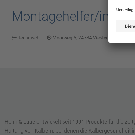
Montagehelfer/in im 
Technisch
Moorweg 6, 24784 Westerrönfeld, Schl
Holm & Laue entwickelt seit 1991 Produkte für die ze
Haltung von Kälbern, bei denen die Kälbergesundheit i