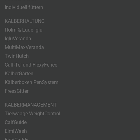
Individuell füttern
KÄLBERHALTUNG
Holm & Laue Iglu
IgluVeranda
MultiMaxVeranda
TwinHutch
Calf-Tel und FlexyFence
KälberGarten
Kälberboxen PenSystem
FressGitter
KÄLBERMANAGEMENT
Tierwaage WeightControl
CalfGuide
EimiWash
EimiCaddy