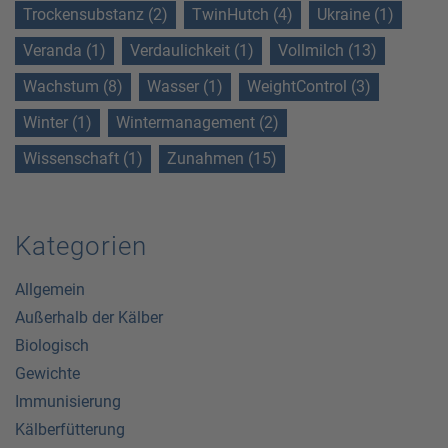
Trockensubstanz (2)
TwinHutch (4)
Ukraine (1)
Veranda (1)
Verdaulichkeit (1)
Vollmilch (13)
Wachstum (8)
Wasser (1)
WeightControl (3)
Winter (1)
Wintermanagement (2)
Wissenschaft (1)
Zunahmen (15)
Kategorien
Allgemein
Außerhalb der Kälber
Biologisch
Gewichte
Immunisierung
Kälberfütterung