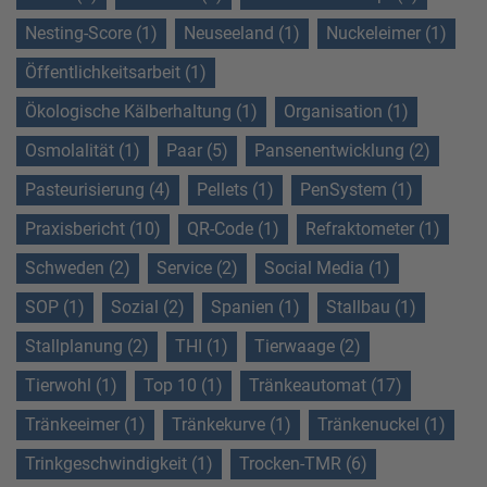
Nesting-Score (1)
Neuseeland (1)
Nuckeleimer (1)
Öffentlichkeitsarbeit (1)
Ökologische Kälberhaltung (1)
Organisation (1)
Osmolalität (1)
Paar (5)
Pansenentwicklung (2)
Pasteurisierung (4)
Pellets (1)
PenSystem (1)
Praxisbericht (10)
QR-Code (1)
Refraktometer (1)
Schweden (2)
Service (2)
Social Media (1)
SOP (1)
Sozial (2)
Spanien (1)
Stallbau (1)
Stallplanung (2)
THI (1)
Tierwaage (2)
Tierwohl (1)
Top 10 (1)
Tränkeautomat (17)
Tränkeeimer (1)
Tränkekurve (1)
Tränkenuckel (1)
Trinkgeschwindigkeit (1)
Trocken-TMR (6)