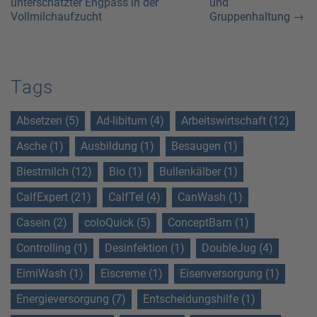
unterschätzter Engpass in der
und
Vollmilchaufzucht
Gruppenhaltung →
Tags
Absetzen (5)
Ad-libitum (4)
Arbeitswirtschaft (12)
Asche (1)
Ausbildung (1)
Besaugen (1)
Biestmilch (12)
Bio (1)
Bullenkälber (1)
CalfExpert (21)
CalfTel (4)
CanWash (1)
Casein (2)
coloQuick (5)
ConceptBarn (1)
Controlling (1)
Desinfektion (1)
DoubleJug (4)
EimiWash (1)
Eiscreme (1)
Eisenversorgung (1)
Energieversorgung (7)
Entscheidungshilfe (1)