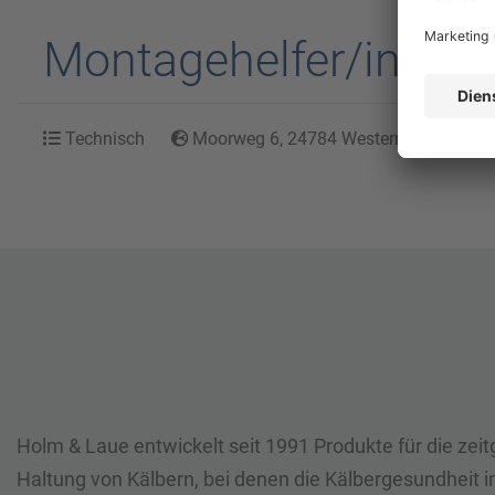
Montagehelfer/in im 
Technisch
Moorweg 6, 24784 Westerrönfeld, Schl
Holm & Laue entwickelt seit 1991 Produkte für die ze
Haltung von Kälbern, bei denen die Kälbergesundheit i