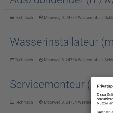
Technisch
Moorweg 8, 24784 Westerrönfeld, Schl
Wasserinstallateur (
Technisch
Moorweg 8, 24784 Westerrönfeld, Schl
Servicemonteur (m/w/
Technisch
Moorweg 8, 24784 Westerrönfeld, Schl