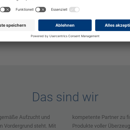
Bereich der Mechanik (
Jetzt auf diese Stelle bewerben
eswig-Holstein, DE
Das sind wir
itgemäße Aufzucht und
kompetente Partner zu fi
m Vordergrund steht. Mit
Produkte voller Überzeugu