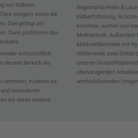
ng von Kälbern
Regional ist Holm & Laue 
Tiere steigern sowie die
Kälberfütterung. In Sch
ken. Das gelingt am
errichten, warten und re
en. Dann profitieren das
Melktechnik. Außerdem b
rodukte.
Milchviehbetriebe mit Hy
wender wirtschaftlich
mittlerweile zwei Dritte
in diesem Bereich als
unserer Geschäftsbereich
überzeugenden Arbeitser
n vertreten, in denen es
wertschätzenden Umgang
k und innovativen
ten wir daran weitere