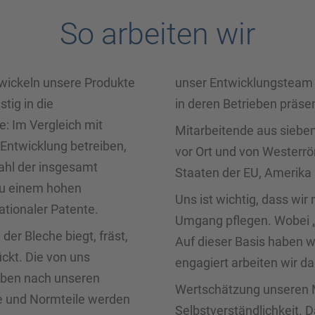
So arbeiten wir
ntwickeln unsere Produkte
unser Entwicklungsteam
tig in die
in deren Betrieben präsen
 Im Vergleich mit
Mitarbeitende aus siebe
Entwicklung betreiben,
vor Ort und von Westerrö
Zahl der insgesamt
Staaten der EU, Amerik
 zu einem hohen
Uns ist wichtig, dass wi
tionaler Patente.
Umgang pflegen. Wobei „p
der Bleche biegt, fräst,
Auf dieser Basis haben 
ückt. Die von uns
engagiert arbeiten wir d
ieben nach unseren
Wertschätzung unseren M
le und Normteile werden
Selbstverständlichkeit. 