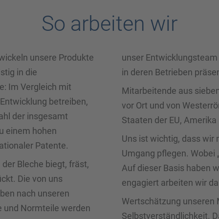
So arbeiten wir
ntwickeln unsere Produkte
unser Entwicklungsteam
tig in die
in deren Betrieben präsen
 Im Vergleich mit
Mitarbeitende aus siebe
Entwicklung betreiben,
vor Ort und von Westerrö
Zahl der insgesamt
Staaten der EU, Amerik
 zu einem hohen
Uns ist wichtig, dass wi
tionaler Patente.
Umgang pflegen. Wobei „p
der Bleche biegt, fräst,
Auf dieser Basis haben 
ückt. Die von uns
engagiert arbeiten wir d
ieben nach unseren
Wertschätzung unseren M
le und Normteile werden
Selbstverständlichkeit. 