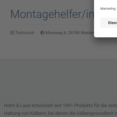
Montagehelfer/in im 
Technisch
Moorweg 6, 24784 Westerrönfeld, Schl
Holm & Laue entwickelt seit 1991 Produkte für die ze
Haltung von Kälbern, bei denen die Kälbergesundheit i