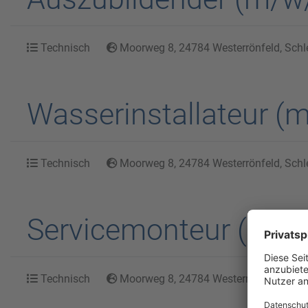
Technisch
Moorweg 8, 24784 Westerrönfeld, Schl
Wasserinstallateur (
Technisch
Moorweg 8, 24784 Westerrönfeld, Schl
Servicemonteur (m/w/
Technisch
Moorweg 8, 24784 Westerrönfeld, Schl