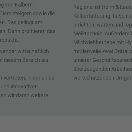
ng von Kälbern
Regional ist Holm & Laue 
Tiere steigern sowie die
Kälberfütterung. In Sch
ken. Das gelingt am
errichten, warten und re
en. Dann profitieren das
Melktechnik. Außerdem b
rodukte.
Milchviehbetriebe mit Hy
wender wirtschaftlich
mittlerweile zwei Dritte
in diesem Bereich als
unserer Geschäftsbereich
überzeugenden Arbeitser
n vertreten, in denen es
wertschätzenden Umgang
k und innovativen
ten wir daran weitere