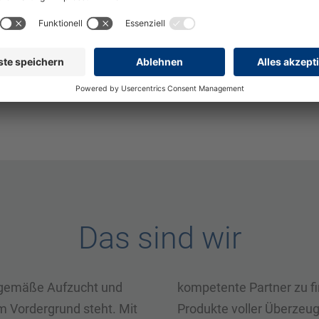
Bereich der Mechanik (
Jetzt auf diese Stelle bewerben
eswig-Holstein, DE
Das sind wir
itgemäße Aufzucht und
kompetente Partner zu fi
m Vordergrund steht. Mit
Produkte voller Überzeugu