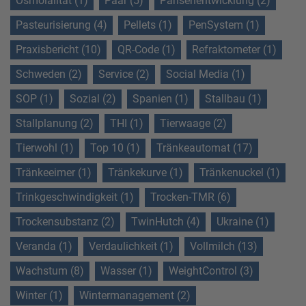
Osmolalität (1)
Paar (5)
Pansenentwicklung (2)
Pasteurisierung (4)
Pellets (1)
PenSystem (1)
Praxisbericht (10)
QR-Code (1)
Refraktometer (1)
Schweden (2)
Service (2)
Social Media (1)
SOP (1)
Sozial (2)
Spanien (1)
Stallbau (1)
Stallplanung (2)
THI (1)
Tierwaage (2)
Tierwohl (1)
Top 10 (1)
Tränkeautomat (17)
Tränkeeimer (1)
Tränkekurve (1)
Tränkenuckel (1)
Trinkgeschwindigkeit (1)
Trocken-TMR (6)
Trockensubstanz (2)
TwinHutch (4)
Ukraine (1)
Veranda (1)
Verdaulichkeit (1)
Vollmilch (13)
Wachstum (8)
Wasser (1)
WeightControl (3)
Winter (1)
Wintermanagement (2)