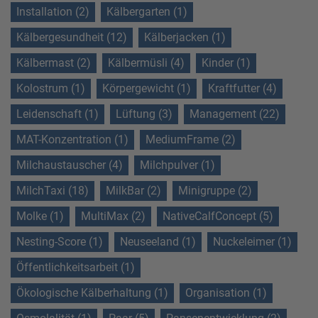
Installation (2)
Kälbergarten (1)
Kälbergesundheit (12)
Kälberjacken (1)
Kälbermast (2)
Kälbermüsli (4)
Kinder (1)
Kolostrum (1)
Körpergewicht (1)
Kraftfutter (4)
Leidenschaft (1)
Lüftung (3)
Management (22)
MAT-Konzentration (1)
MediumFrame (2)
Milchaustauscher (4)
Milchpulver (1)
MilchTaxi (18)
MilkBar (2)
Minigruppe (2)
Molke (1)
MultiMax (2)
NativeCalfConcept (5)
Nesting-Score (1)
Neuseeland (1)
Nuckeleimer (1)
Öffentlichkeitsarbeit (1)
Ökologische Kälberhaltung (1)
Organisation (1)