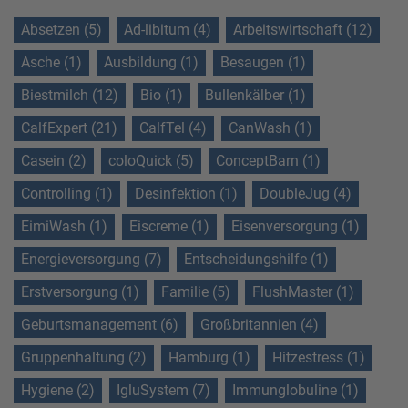
Absetzen (5)
Ad-libitum (4)
Arbeitswirtschaft (12)
Asche (1)
Ausbildung (1)
Besaugen (1)
Biestmilch (12)
Bio (1)
Bullenkälber (1)
CalfExpert (21)
CalfTel (4)
CanWash (1)
Casein (2)
coloQuick (5)
ConceptBarn (1)
Controlling (1)
Desinfektion (1)
DoubleJug (4)
EimiWash (1)
Eiscreme (1)
Eisenversorgung (1)
Energieversorgung (7)
Entscheidungshilfe (1)
Erstversorgung (1)
Familie (5)
FlushMaster (1)
Geburtsmanagement (6)
Großbritannien (4)
Gruppenhaltung (2)
Hamburg (1)
Hitzestress (1)
Hygiene (2)
IgluSystem (7)
Immunglobuline (1)