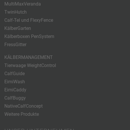
MultiMaxVeranda
TwinHutch
Calf-Tel und FlexyFence
KälberGarten
Kälberboxen PenSystem
FressGitter
KÄLBERMANAGEMENT
Tierwaage WeightControl
CalfGuide
EimiWash
EimiCaddy
CalfBuggy
NativeCalfConcept
Weitere Produkte