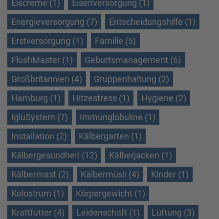
Eiscreme (1)
Eisenversorgung (1)
Energieversorgung (7)
Entscheidungshilfe (1)
Erstversorgung (1)
Familie (5)
FlushMaster (1)
Geburtsmanagement (6)
Großbritannien (4)
Gruppenhaltung (2)
Hamburg (1)
Hitzestress (1)
Hygiene (2)
IgluSystem (7)
Immunglobuline (1)
Installation (2)
Kälbergarten (1)
Kälbergesundheit (12)
Kälberjacken (1)
Kälbermast (2)
Kälbermüsli (4)
Kinder (1)
Kolostrum (1)
Körpergewicht (1)
Kraftfutter (4)
Leidenschaft (1)
Lüftung (3)