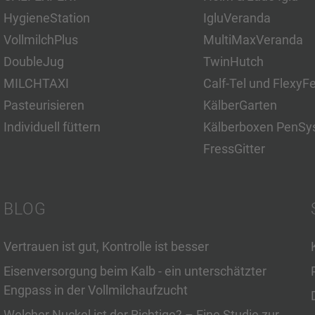
HygieneStation
IgluVeranda
VollmilchPlus
MultiMaxVeranda
DoubleJug
TwinHutch
MILCHTAXI
Calf-Tel und FlexyF
Pasteurisieren
KälberGarten
Individuell füttern
Kälberboxen PenSy
FressGitter
BLOG
Vertrauen ist gut, Kontrolle ist besser
Eisenversorgung beim Kalb - ein unterschätzter
Engpass in der Vollmilchaufzucht
Welcher Nuckel ist der Richtige? – Eine Studie zur