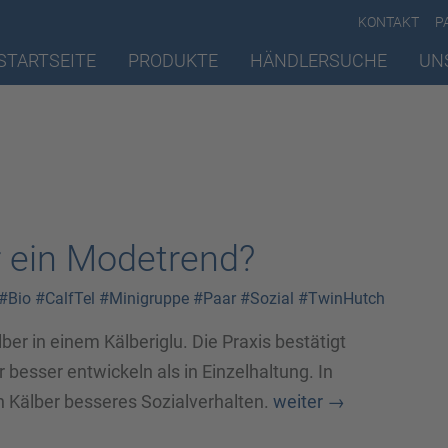
KONTAKT
P
STARTSEITE
PRODUKTE
HÄNDLERSUCHE
UN
 ein Modetrend?
#Bio
#CalfTel
#Minigruppe
#Paar
#Sozial
#TwinHutch
ber in einem Kälberiglu. Die Praxis bestätigt
besser entwickeln als in Einzelhaltung. In
 Kälber besseres Sozialverhalten.
weiter
→