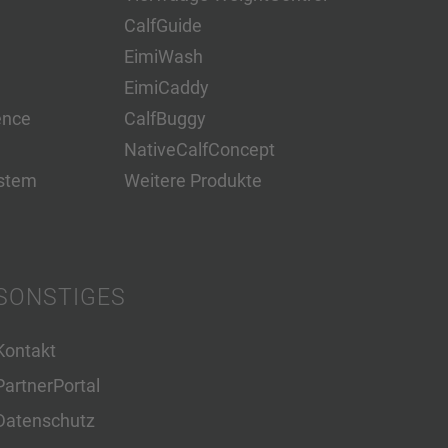
CalfGuide
EimiWash
EimiCaddy
ence
CalfBuggy
NativeCalfConcept
stem
Weitere Produkte
SONSTIGES
Kontakt
PartnerPortal
Datenschutz