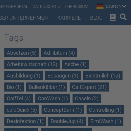
Deutsch
ARTNERPORTAL
DATENSCHUTZ
IMPRESSUM
SER UNTERNEHMEN
KARRIERE
BLOG
Tags
Absetzen (5)
Ad-libitum (4)
Arbeitswirtschaft (12)
Asche (1)
Ausbildung (1)
Besaugen (1)
Biestmilch (12)
Bio (1)
Bullenkälber (1)
CalfExpert (21)
CalfTel (4)
CanWash (1)
Casein (2)
coloQuick (5)
ConceptBarn (1)
Controlling (1)
Desinfektion (1)
DoubleJug (4)
EimiWash (1)