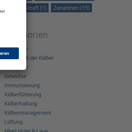
Wissenschaft (1)
Zunahmen (15)
Kategorien
Allgemein
Außerhalb der Kälber
Biologisch
Gewichte
Immunisierung
Kälberfütterung
Kälberhaltung
Kälbermanagement
Lüftung
Meet Holm & Laue