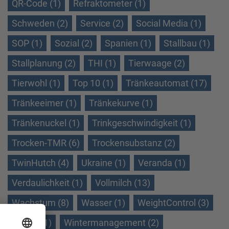
QR-Code (1)
Refraktometer (1)
Schweden (2)
Service (2)
Social Media (1)
SOP (1)
Sozial (2)
Spanien (1)
Stallbau (1)
Stallplanung (2)
THI (1)
Tierwaage (2)
Tierwohl (1)
Top 10 (1)
Tränkeautomat (17)
Tränkeeimer (1)
Tränkekurve (1)
Tränkenuckel (1)
Trinkgeschwindigkeit (1)
Trocken-TMR (6)
Trockensubstanz (2)
TwinHutch (4)
Ukraine (1)
Veranda (1)
Verdaulichkeit (1)
Vollmilch (13)
Wachstum (8)
Wasser (1)
WeightControl (3)
Winter (1)
Wintermanagement (2)