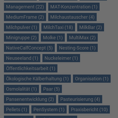
Management (22)
MAT-Konzentration (1)
MediumFrame (2)
Milchaustauscher (4)
Milchpulver (1)
MilchTaxi (18)
MilkBar (2)
Minigruppe (2)
Molke (1)
MultiMax (2)
NativeCalfConcept (5)
Nesting-Score (1)
Neuseeland (1)
Nuckeleimer (1)
Öffentlichkeitsarbeit (1)
Ökologische Kälberhaltung (1)
Organisation (1)
Osmolalität (1)
Paar (5)
Pansenentwicklung (2)
Pasteurisierung (4)
Pellets (1)
PenSystem (1)
Praxisbericht (10)