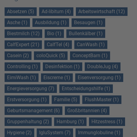
Absetzen (5)
Ad-libitum (4)
Arbeitswirtschaft (12)
Asche (1)
Ausbildung (1)
Besaugen (1)
Biestmilch (12)
Bio (1)
Bullenkälber (1)
CalfExpert (21)
CalfTel (4)
CanWash (1)
Casein (2)
coloQuick (5)
ConceptBarn (1)
Controlling (1)
Desinfektion (1)
DoubleJug (4)
EimiWash (1)
Eiscreme (1)
Eisenversorgung (1)
Energieversorgung (7)
Entscheidungshilfe (1)
Erstversorgung (1)
Familie (5)
FlushMaster (1)
Geburtsmanagement (6)
Großbritannien (4)
Gruppenhaltung (2)
Hamburg (1)
Hitzestress (1)
Hygiene (2)
IgluSystem (7)
Immunglobuline (1)