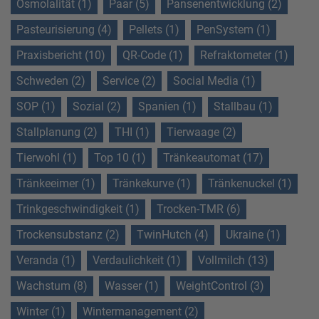
Osmolalität (1)
Paar (5)
Pansenentwicklung (2)
Pasteurisierung (4)
Pellets (1)
PenSystem (1)
Praxisbericht (10)
QR-Code (1)
Refraktometer (1)
Schweden (2)
Service (2)
Social Media (1)
SOP (1)
Sozial (2)
Spanien (1)
Stallbau (1)
Stallplanung (2)
THI (1)
Tierwaage (2)
Tierwohl (1)
Top 10 (1)
Tränkeautomat (17)
Tränkeeimer (1)
Tränkekurve (1)
Tränkenuckel (1)
Trinkgeschwindigkeit (1)
Trocken-TMR (6)
Trockensubstanz (2)
TwinHutch (4)
Ukraine (1)
Veranda (1)
Verdaulichkeit (1)
Vollmilch (13)
Wachstum (8)
Wasser (1)
WeightControl (3)
Winter (1)
Wintermanagement (2)