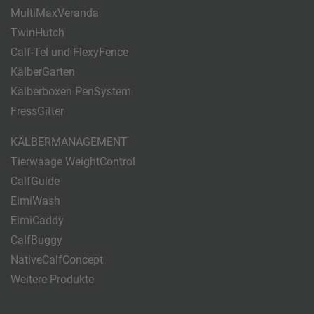
MultiMaxVeranda
TwinHutch
Calf-Tel und FlexyFence
KälberGarten
Kälberboxen PenSystem
FressGitter
KÄLBERMANAGEMENT
Tierwaage WeightControl
CalfGuide
EimiWash
EimiCaddy
CalfBuggy
NativeCalfConcept
Weitere Produkte