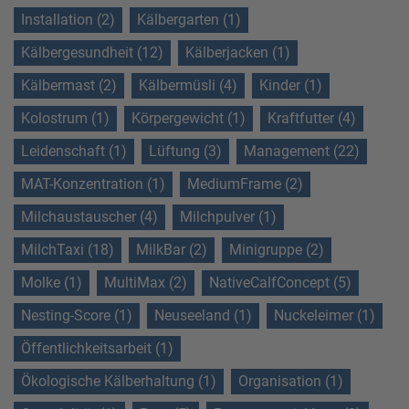
Installation (2)
Kälbergarten (1)
Kälbergesundheit (12)
Kälberjacken (1)
Kälbermast (2)
Kälbermüsli (4)
Kinder (1)
Kolostrum (1)
Körpergewicht (1)
Kraftfutter (4)
Leidenschaft (1)
Lüftung (3)
Management (22)
MAT-Konzentration (1)
MediumFrame (2)
Milchaustauscher (4)
Milchpulver (1)
MilchTaxi (18)
MilkBar (2)
Minigruppe (2)
Molke (1)
MultiMax (2)
NativeCalfConcept (5)
Nesting-Score (1)
Neuseeland (1)
Nuckeleimer (1)
Öffentlichkeitsarbeit (1)
Ökologische Kälberhaltung (1)
Organisation (1)