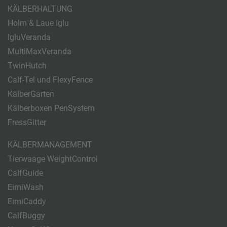
KÄLBERHALTUNG
Holm & Laue Iglu
IgluVeranda
MultiMaxVeranda
TwinHutch
Calf-Tel und FlexyFence
KälberGarten
Kälberboxen PenSystem
FressGitter
KÄLBERMANAGEMENT
Tierwaage WeightControl
CalfGuide
EimiWash
EimiCaddy
CalfBuggy