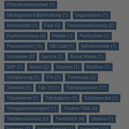
Öffentlichkeitsarbeit (1)
Ökologische Kälberhaltung (1)
Organisation (1)
Osmolalität (1)
Paar (5)
Pansenentwicklung (2)
Pasteurisierung (4)
Pellets (1)
PenSystem (1)
Praxisbericht (10)
QR-Code (1)
Refraktometer (1)
Schweden (2)
Service (2)
Social Media (1)
SOP (1)
Sozial (2)
Spanien (1)
Stallbau (1)
Stallplanung (2)
THI (1)
Tierwaage (2)
Tierwohl (1)
Top 10 (1)
Tränkeautomat (17)
Tränkeeimer (1)
Tränkekurve (1)
Tränkenuckel (1)
Trinkgeschwindigkeit (1)
Trocken-TMR (6)
Trockensubstanz (2)
TwinHutch (4)
Ukraine (1)