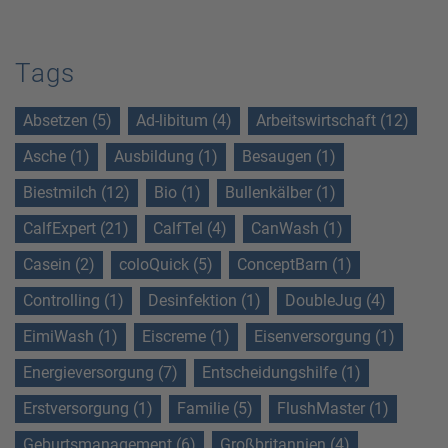
Tags
Absetzen (5)
Ad-libitum (4)
Arbeitswirtschaft (12)
Asche (1)
Ausbildung (1)
Besaugen (1)
Biestmilch (12)
Bio (1)
Bullenkälber (1)
CalfExpert (21)
CalfTel (4)
CanWash (1)
Casein (2)
coloQuick (5)
ConceptBarn (1)
Controlling (1)
Desinfektion (1)
DoubleJug (4)
EimiWash (1)
Eiscreme (1)
Eisenversorgung (1)
Energieversorgung (7)
Entscheidungshilfe (1)
Erstversorgung (1)
Familie (5)
FlushMaster (1)
Geburtsmanagement (6)
Großbritannien (4)