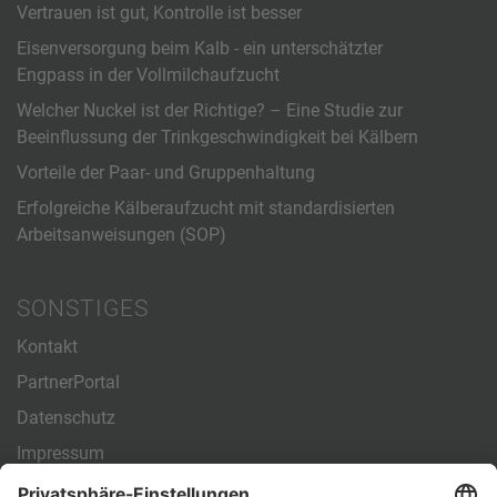
Vertrauen ist gut, Kontrolle ist besser
Eisenversorgung beim Kalb - ein unterschätzter
Engpass in der Vollmilchaufzucht
Welcher Nuckel ist der Richtige? – Eine Studie zur
Beeinflussung der Trinkgeschwindigkeit bei Kälbern
Vorteile der Paar- und Gruppenhaltung
Erfolgreiche Kälberaufzucht mit standardisierten
Arbeitsanweisungen (SOP)
SONSTIGES
Kontakt
PartnerPortal
Datenschutz
Impressum
Allgemeine Geschäftsbedingungen