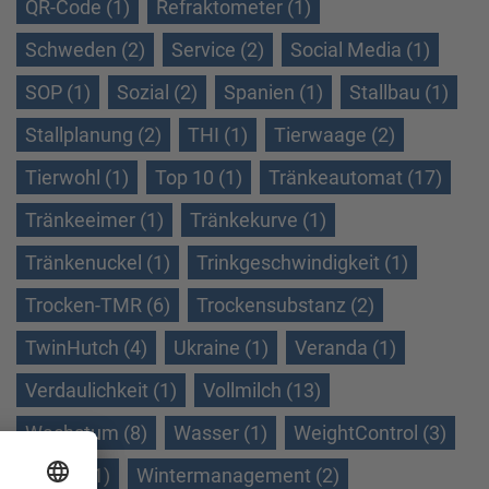
QR-Code (1)
Refraktometer (1)
Schweden (2)
Service (2)
Social Media (1)
SOP (1)
Sozial (2)
Spanien (1)
Stallbau (1)
Stallplanung (2)
THI (1)
Tierwaage (2)
Tierwohl (1)
Top 10 (1)
Tränkeautomat (17)
Tränkeeimer (1)
Tränkekurve (1)
Tränkenuckel (1)
Trinkgeschwindigkeit (1)
Trocken-TMR (6)
Trockensubstanz (2)
TwinHutch (4)
Ukraine (1)
Veranda (1)
Verdaulichkeit (1)
Vollmilch (13)
Wachstum (8)
Wasser (1)
WeightControl (3)
Winter (1)
Wintermanagement (2)