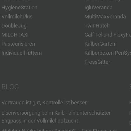
HygieneStation
IgluVeranda
VollmilchPlus
MultiMaxVeranda
DoubleJug
TwinHutch
MILCHTAXI
Calf-Tel und FlexyF
Pasteurisieren
KälberGarten
Individuell füttern
Kälberboxen PenSy
FressGitter
BLOG
Vertrauen ist gut, Kontrolle ist besser
Eisenversorgung beim Kalb - ein unterschätzter
Engpass in der Vollmilchaufzucht
Welcher Nuckel ist der Richtige? – Eine Studie zur