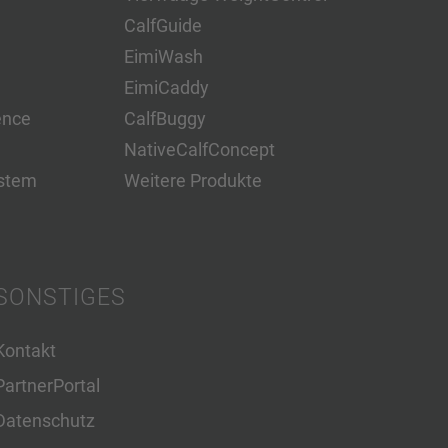
CalfGuide
EimiWash
EimiCaddy
ence
CalfBuggy
NativeCalfConcept
stem
Weitere Produkte
SONSTIGES
Kontakt
PartnerPortal
Datenschutz