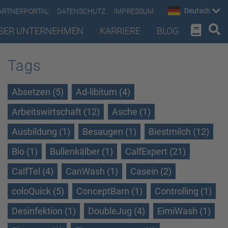
Deutsch
ARTNERPORTAL
DATENSCHUTZ
IMPRESSUM
SER UNTERNEHMEN
KARRIERE
BLOG
Tags
Absetzen (5)
Ad-libitum (4)
Arbeitswirtschaft (12)
Asche (1)
Ausbildung (1)
Besaugen (1)
Biestmilch (12)
Bio (1)
Bullenkälber (1)
CalfExpert (21)
CalfTel (4)
CanWash (1)
Casein (2)
coloQuick (5)
ConceptBarn (1)
Controlling (1)
Desinfektion (1)
DoubleJug (4)
EimiWash (1)