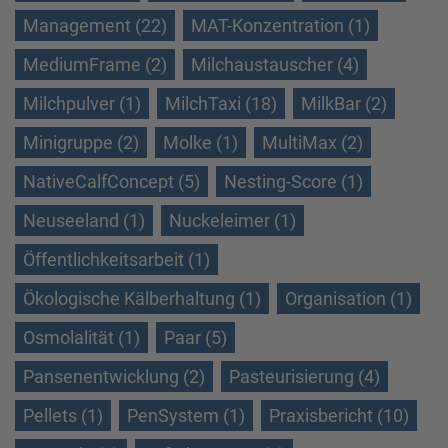
Management (22)
MAT-Konzentration (1)
MediumFrame (2)
Milchaustauscher (4)
Milchpulver (1)
MilchTaxi (18)
MilkBar (2)
Minigruppe (2)
Molke (1)
MultiMax (2)
NativeCalfConcept (5)
Nesting-Score (1)
Neuseeland (1)
Nuckeleimer (1)
Öffentlichkeitsarbeit (1)
Ökologische Kälberhaltung (1)
Organisation (1)
Osmolalität (1)
Paar (5)
Pansenentwicklung (2)
Pasteurisierung (4)
Pellets (1)
PenSystem (1)
Praxisbericht (10)