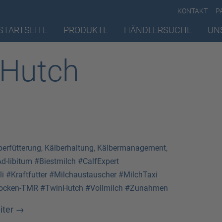
KONTAKT
P
STARTSEITE
PRODUKTE
HÄNDLERSUCHE
UN
nHutch
berfütterung
,
Kälberhaltung
,
Kälbermanagement
,
d-libitum
#Biestmilch
#CalfExpert
li
#Kraftfutter
#Milchaustauscher
#MilchTaxi
ocken-TMR
#TwinHutch
#Vollmilch
#Zunahmen
iter
→