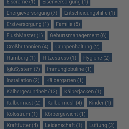
Eiscreme (1)
Eisenversorgung (1)
Energieversorgung (7)
Entscheidungshilfe (1)
Erstversorgung (1)
Familie (5)
FlushMaster (1)
Geburtsmanagement (6)
Großbritannien (4)
Gruppenhaltung (2)
Hamburg (1)
Hitzestress (1)
Hygiene (2)
IgluSystem (7)
Immunglobuline (1)
Installation (2)
Kälbergarten (1)
Kälbergesundheit (12)
Kälberjacken (1)
Kälbermast (2)
Kälbermüsli (4)
Kinder (1)
Kolostrum (1)
Körpergewicht (1)
Kraftfutter (4)
Leidenschaft (1)
Lüftung (3)