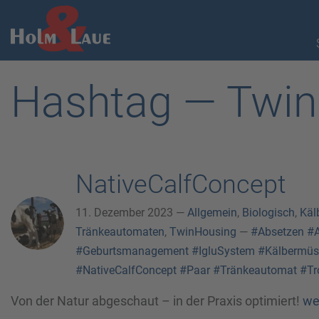
Hashtag — Twi
NativeCalfConcept
11. Dezember 2023 —
Allgemein
,
Biologisch
,
Käl
Tränkeautomaten
,
TwinHousing
—
#Absetzen
#A
#Geburtsmanagement
#IgluSystem
#Kälbermüs
#NativeCalfConcept
#Paar
#Tränkeautomat
#Tr
Von der Natur abgeschaut – in der Praxis optimiert!
we