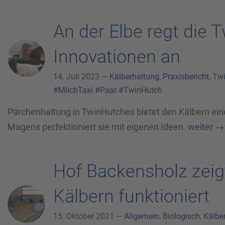
An der Elbe regt die
Innovationen an
14. Juli 2023 —
Kälberhaltung
,
Praxisbericht
,
Tw
#MilchTaxi
#Paar
#TwinHutch
Pärchenhaltung in TwinHutches bietet den Kälbern eine
Magens perfektioniert sie mit eigenen Ideen.
weiter
→
Hof Backensholz zeigt
Kälbern funktioniert
15. Oktober 2021 —
Allgemein
,
Biologisch
,
Kälbe