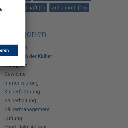
Wissenschaft (1)
Zunahmen (15)
Kategorien
Allgemein
Außerhalb der Kälber
Biologisch
Gewichte
Immunisierung
Kälberfütterung
Kälberhaltung
Kälbermanagement
Lüftung
Meet Holm & Laue