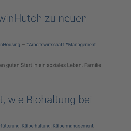
 TwinHutch zu neuen
inHousing
—
#Arbeitswirtschaft
#Management
n guten Start in ein soziales Leben. Familie
, wie Biohaltung bei
rfütterung
,
Kälberhaltung
,
Kälbermanagement
,