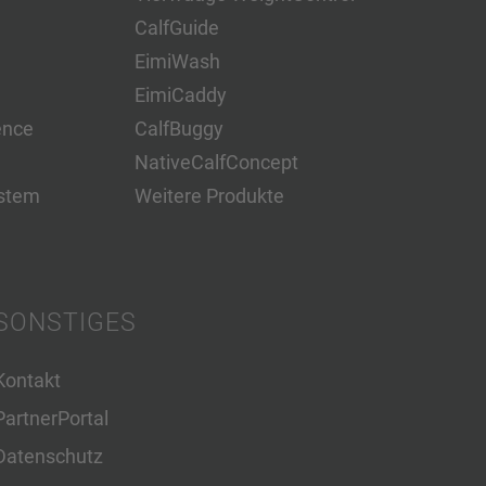
CalfGuide
EimiWash
EimiCaddy
ence
CalfBuggy
NativeCalfConcept
stem
Weitere Produkte
SONSTIGES
Kontakt
PartnerPortal
Datenschutz