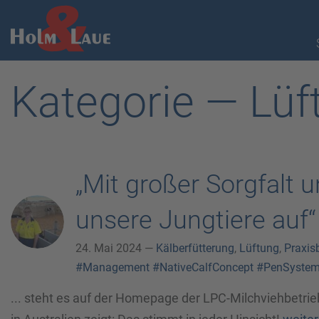
Kategorie — Lüf
„Mit großer Sorgfalt 
unsere Jungtiere auf“
24. Mai 2024 —
Kälberfütterung
,
Lüftung
,
Praxis
#Management
#NativeCalfConcept
#PenSyste
... steht es auf der Homepage der LPC-Milchviehbetri