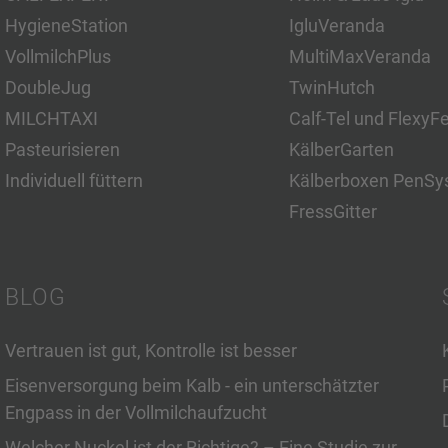
HygieneStation
IgluVeranda
VollmilchPlus
MultiMaxVeranda
DoubleJug
TwinHutch
MILCHTAXI
Calf-Tel und FlexyF
Pasteurisieren
KälberGarten
Individuell füttern
Kälberboxen PenSy
FressGitter
BLOG
Vertrauen ist gut, Kontrolle ist besser
Eisenversorgung beim Kalb - ein unterschätzter
Engpass in der Vollmilchaufzucht
Welcher Nuckel ist der Richtige? – Eine Studie zur