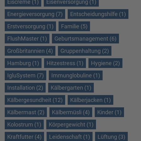
Eiscreme (1)
Eisenversorgung (1)
Energieversorgung (7)
Entscheidungshilfe (1)
Erstversorgung (1)
Familie (5)
FlushMaster (1)
Geburtsmanagement (6)
Großbritannien (4)
Gruppenhaltung (2)
Hamburg (1)
Hitzestress (1)
Hygiene (2)
IgluSystem (7)
Immunglobuline (1)
Installation (2)
Kälbergarten (1)
Kälbergesundheit (12)
Kälberjacken (1)
Kälbermast (2)
Kälbermüsli (4)
Kinder (1)
Kolostrum (1)
Körpergewicht (1)
Kraftfutter (4)
Leidenschaft (1)
Lüftung (3)