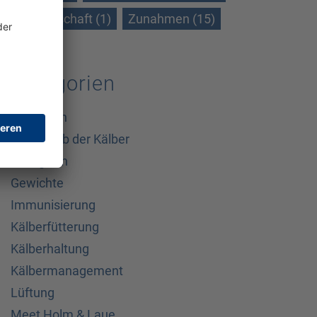
Wissenschaft (1)
Zunahmen (15)
Kategorien
Allgemein
Außerhalb der Kälber
Biologisch
Gewichte
Immunisierung
Kälberfütterung
Kälberhaltung
Kälbermanagement
Lüftung
Meet Holm & Laue