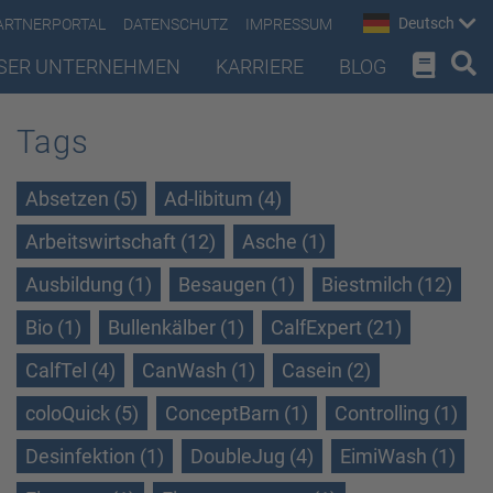
Deutsch
ARTNERPORTAL
DATENSCHUTZ
IMPRESSUM
SER UNTERNEHMEN
KARRIERE
BLOG
Tags
Absetzen (5)
Ad-libitum (4)
Arbeitswirtschaft (12)
Asche (1)
Ausbildung (1)
Besaugen (1)
Biestmilch (12)
Bio (1)
Bullenkälber (1)
CalfExpert (21)
CalfTel (4)
CanWash (1)
Casein (2)
coloQuick (5)
ConceptBarn (1)
Controlling (1)
Desinfektion (1)
DoubleJug (4)
EimiWash (1)