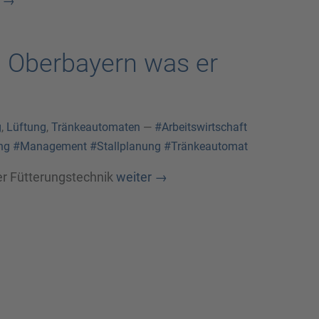
→
in Oberbayern was er
g
,
Lüftung
,
Tränkeautomaten
—
#Arbeitswirtschaft
ng
#Management
#Stallplanung
#Tränkeautomat
er Fütterungstechnik
weiter
→