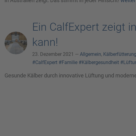
in Australien zeigt: Das stimmt in jeder Hinsicht!
weiter
Ein CalfExpert zeigt 
kann!
23. Dezember 2021 —
Allgemein
,
Kälberfütterun
#CalfExpert
#Familie
#Kälbergesundheit
#Lüftu
Gesunde Kälber durch innovative Lüftung und modern