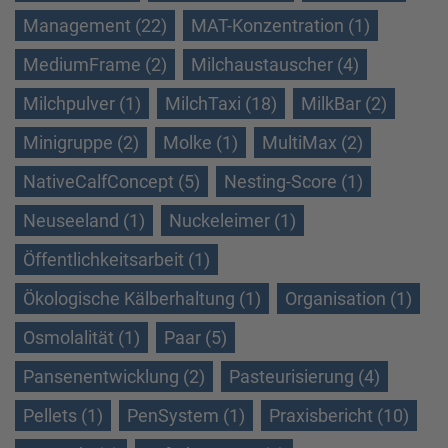
Management (22)
MAT-Konzentration (1)
MediumFrame (2)
Milchaustauscher (4)
Milchpulver (1)
MilchTaxi (18)
MilkBar (2)
Minigruppe (2)
Molke (1)
MultiMax (2)
NativeCalfConcept (5)
Nesting-Score (1)
Neuseeland (1)
Nuckeleimer (1)
Öffentlichkeitsarbeit (1)
Ökologische Kälberhaltung (1)
Organisation (1)
Osmolalität (1)
Paar (5)
Pansenentwicklung (2)
Pasteurisierung (4)
Pellets (1)
PenSystem (1)
Praxisbericht (10)