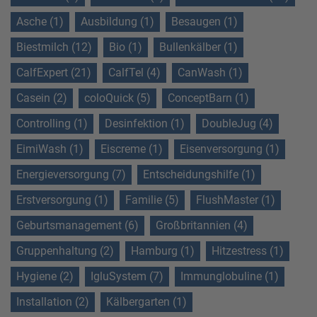
Asche (1)
Ausbildung (1)
Besaugen (1)
Biestmilch (12)
Bio (1)
Bullenkälber (1)
CalfExpert (21)
CalfTel (4)
CanWash (1)
Casein (2)
coloQuick (5)
ConceptBarn (1)
Controlling (1)
Desinfektion (1)
DoubleJug (4)
EimiWash (1)
Eiscreme (1)
Eisenversorgung (1)
Energieversorgung (7)
Entscheidungshilfe (1)
Erstversorgung (1)
Familie (5)
FlushMaster (1)
Geburtsmanagement (6)
Großbritannien (4)
Gruppenhaltung (2)
Hamburg (1)
Hitzestress (1)
Hygiene (2)
IgluSystem (7)
Immunglobuline (1)
Installation (2)
Kälbergarten (1)