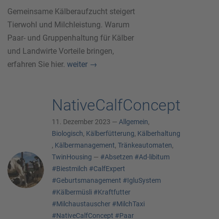
Gemeinsame Kälberaufzucht steigert
Tierwohl und Milchleistung. Warum
Paar- und Gruppenhaltung für Kälber
und Landwirte Vorteile bringen,
erfahren Sie hier.
weiter
→
NativeCalfConcept
11. Dezember 2023 —
Allgemein
,
Biologisch
,
Kälberfütterung
,
Kälberhaltung
,
Kälbermanagement
,
Tränkeautomaten
,
TwinHousing
—
#Absetzen
#Ad-libitum
#Biestmilch
#CalfExpert
#Geburtsmanagement
#IgluSystem
#Kälbermüsli
#Kraftfutter
#Milchaustauscher
#MilchTaxi
#NativeCalfConcept
#Paar