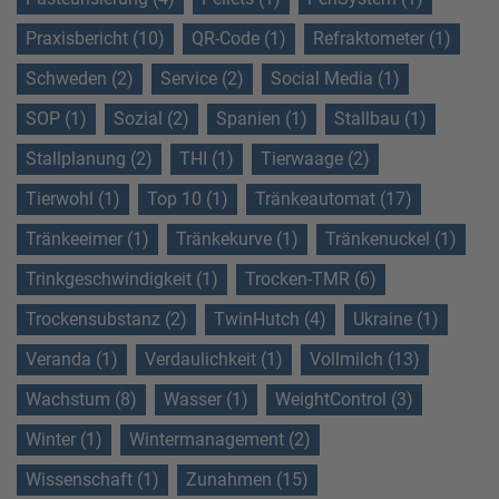
Praxisbericht (10)
QR-Code (1)
Refraktometer (1)
Schweden (2)
Service (2)
Social Media (1)
SOP (1)
Sozial (2)
Spanien (1)
Stallbau (1)
Stallplanung (2)
THI (1)
Tierwaage (2)
Tierwohl (1)
Top 10 (1)
Tränkeautomat (17)
Tränkeeimer (1)
Tränkekurve (1)
Tränkenuckel (1)
Trinkgeschwindigkeit (1)
Trocken-TMR (6)
Trockensubstanz (2)
TwinHutch (4)
Ukraine (1)
Veranda (1)
Verdaulichkeit (1)
Vollmilch (13)
Wachstum (8)
Wasser (1)
WeightControl (3)
Winter (1)
Wintermanagement (2)
Wissenschaft (1)
Zunahmen (15)