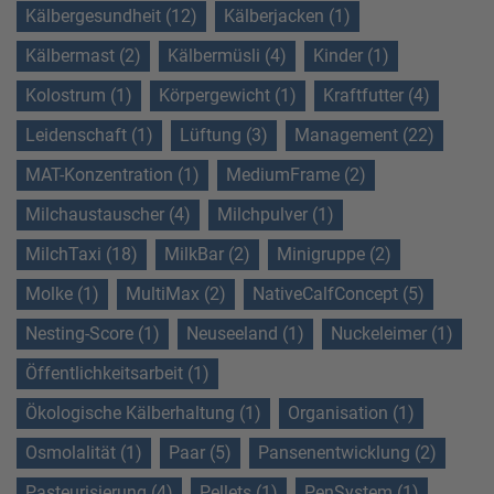
Kälbergesundheit (12)
Kälberjacken (1)
Kälbermast (2)
Kälbermüsli (4)
Kinder (1)
Kolostrum (1)
Körpergewicht (1)
Kraftfutter (4)
Leidenschaft (1)
Lüftung (3)
Management (22)
MAT-Konzentration (1)
MediumFrame (2)
Milchaustauscher (4)
Milchpulver (1)
MilchTaxi (18)
MilkBar (2)
Minigruppe (2)
Molke (1)
MultiMax (2)
NativeCalfConcept (5)
Nesting-Score (1)
Neuseeland (1)
Nuckeleimer (1)
Öffentlichkeitsarbeit (1)
Ökologische Kälberhaltung (1)
Organisation (1)
Osmolalität (1)
Paar (5)
Pansenentwicklung (2)
Pasteurisierung (4)
Pellets (1)
PenSystem (1)