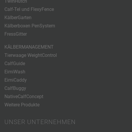
TwinHutch
Calf-Tel und FlexyFence
KälberGarten
Kälberboxen PenSystem
FressGitter
KÄLBERMANAGEMENT
Tierwaage WeightControl
CalfGuide
EimiWash
EimiCaddy
CalfBuggy
NativeCalfConcept
Weitere Produkte
UNSER UNTERNEHMEN