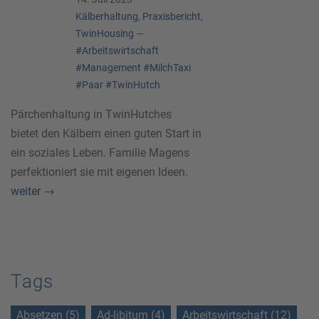
Kälberhaltung
,
Praxisbericht
,
TwinHousing
—
#Arbeitswirtschaft
#Management
#MilchTaxi
#Paar
#TwinHutch
Pärchenhaltung in TwinHutches
bietet den Kälbern einen guten Start in
ein soziales Leben. Familie Magens
perfektioniert sie mit eigenen Ideen.
weiter
→
Tags
Absetzen (5)
Ad-libitum (4)
Arbeitswirtschaft (12)