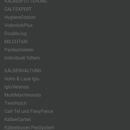
KÄLBERFÜTTERUNG
CALFEXPERT
HygieneStation
VollmilchPlus
DoubleJug
MILCHTAXI
Pasteurisieren
Individuell füttern
KÄLBERHALTUNG
Holm & Laue Iglu
IgluVeranda
MultiMaxVeranda
TwinHutch
Calf-Tel und FlexyFence
KälberGarten
Kälberboxen PenSystem