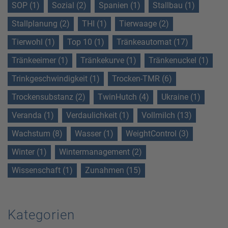
SOP (1)
Sozial (2)
Spanien (1)
Stallbau (1)
Stallplanung (2)
THI (1)
Tierwaage (2)
Tierwohl (1)
Top 10 (1)
Tränkeautomat (17)
Tränkeeimer (1)
Tränkekurve (1)
Tränkenuckel (1)
Trinkgeschwindigkeit (1)
Trocken-TMR (6)
Trockensubstanz (2)
TwinHutch (4)
Ukraine (1)
Veranda (1)
Verdaulichkeit (1)
Vollmilch (13)
Wachstum (8)
Wasser (1)
WeightControl (3)
Winter (1)
Wintermanagement (2)
Wissenschaft (1)
Zunahmen (15)
Kategorien