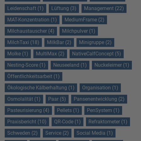
Leidenschaft (1)
Lüftung (3)
Management (22)
MAT-Konzentration (1)
MediumFrame (2)
Milchaustauscher (4)
Milchpulver (1)
MilchTaxi (18)
MilkBar (2)
Minigruppe (2)
Molke (1)
MultiMax (2)
NativeCalfConcept (5)
Nesting-Score (1)
Neuseeland (1)
Nuckeleimer (1)
Öffentlichkeitsarbeit (1)
Ökologische Kälberhaltung (1)
Organisation (1)
Osmolalität (1)
Paar (5)
Pansenentwicklung (2)
Pasteurisierung (4)
Pellets (1)
PenSystem (1)
Praxisbericht (10)
QR-Code (1)
Refraktometer (1)
Schweden (2)
Service (2)
Social Media (1)