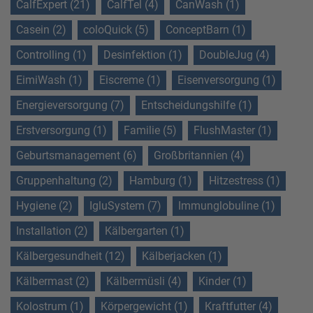
CalfExpert (21)
CalfTel (4)
CanWash (1)
Casein (2)
coloQuick (5)
ConceptBarn (1)
Controlling (1)
Desinfektion (1)
DoubleJug (4)
EimiWash (1)
Eiscreme (1)
Eisenversorgung (1)
Energieversorgung (7)
Entscheidungshilfe (1)
Erstversorgung (1)
Familie (5)
FlushMaster (1)
Geburtsmanagement (6)
Großbritannien (4)
Gruppenhaltung (2)
Hamburg (1)
Hitzestress (1)
Hygiene (2)
IgluSystem (7)
Immunglobuline (1)
Installation (2)
Kälbergarten (1)
Kälbergesundheit (12)
Kälberjacken (1)
Kälbermast (2)
Kälbermüsli (4)
Kinder (1)
Kolostrum (1)
Körpergewicht (1)
Kraftfutter (4)