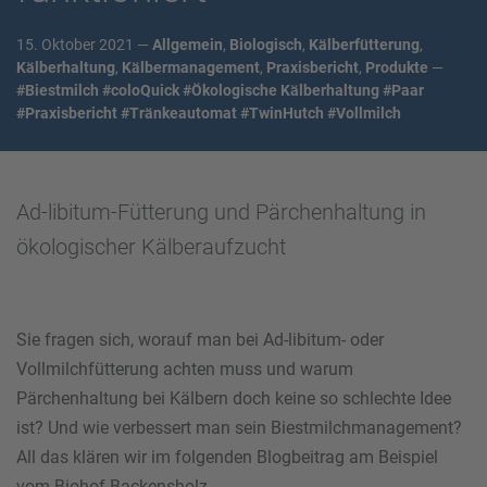
15. Oktober 2021 —
Allgemein
,
Biologisch
,
Kälberfütterung
,
Kälberhaltung
,
Kälbermanagement
,
Praxisbericht
,
Produkte
—
#Biestmilch
#coloQuick
#Ökologische Kälberhaltung
#Paar
#Praxisbericht
#Tränkeautomat
#TwinHutch
#Vollmilch
Ad-libitum-Fütterung und Pärchenhaltung in
ökologischer Kälberaufzucht
Sie fragen sich, worauf man bei Ad-libitum- oder
Vollmilchfütterung achten muss und warum
Pärchenhaltung bei Kälbern doch keine so schlechte Idee
ist? Und wie verbessert man sein Biestmilchmanagement?
All das klären wir im folgenden Blogbeitrag am Beispiel
vom Biohof Backensholz.