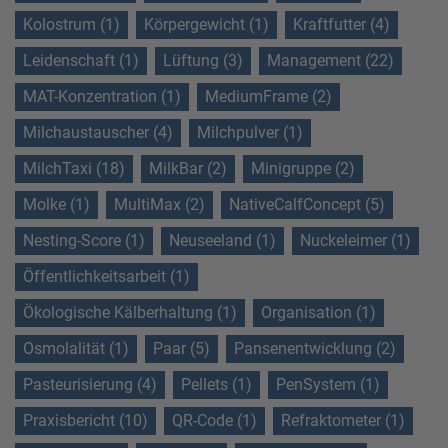
Kolostrum (1)
Körpergewicht (1)
Kraftfutter (4)
Leidenschaft (1)
Lüftung (3)
Management (22)
MAT-Konzentration (1)
MediumFrame (2)
Milchaustauscher (4)
Milchpulver (1)
MilchTaxi (18)
MilkBar (2)
Minigruppe (2)
Molke (1)
MultiMax (2)
NativeCalfConcept (5)
Nesting-Score (1)
Neuseeland (1)
Nuckeleimer (1)
Öffentlichkeitsarbeit (1)
Ökologische Kälberhaltung (1)
Organisation (1)
Osmolalität (1)
Paar (5)
Pansenentwicklung (2)
Pasteurisierung (4)
Pellets (1)
PenSystem (1)
Praxisbericht (10)
QR-Code (1)
Refraktometer (1)