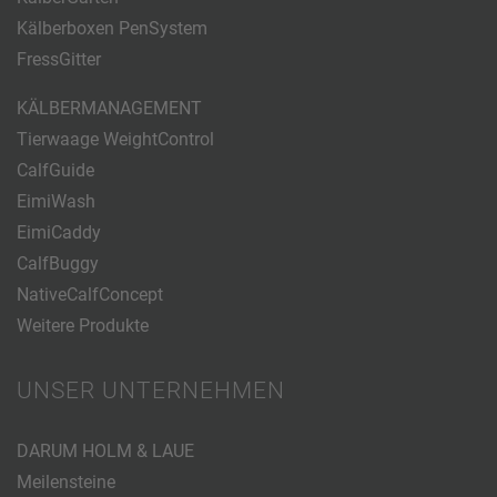
Kälberboxen PenSystem
FressGitter
KÄLBERMANAGEMENT
Tierwaage WeightControl
CalfGuide
EimiWash
EimiCaddy
CalfBuggy
NativeCalfConcept
Weitere Produkte
UNSER UNTERNEHMEN
DARUM HOLM & LAUE
Meilensteine