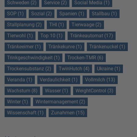
Schweden (2)
Service (2)
Social Media (1)
SOP (1)
Sozial (2)
Spanien (1)
Stallbau (1)
Stallplanung (2)
THI (1)
Tierwaage (2)
Tierwohl (1)
Top 10 (1)
Tränkeautomat (17)
Tränkeeimer (1)
Tränkekurve (1)
Tränkenuckel (1)
Trinkgeschwindigkeit (1)
Trocken-TMR (6)
Trockensubstanz (2)
TwinHutch (4)
Ukraine (1)
Veranda (1)
Verdaulichkeit (1)
Vollmilch (13)
Wachstum (8)
Wasser (1)
WeightControl (3)
Winter (1)
Wintermanagement (2)
Wissenschaft (1)
Zunahmen (15)