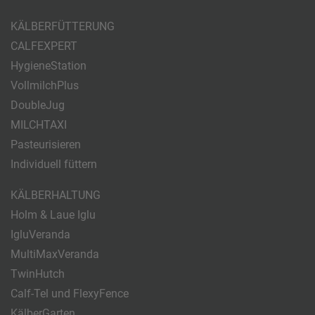
KÄLBERFÜTTERUNG
CALFEXPERT
HygieneStation
VollmilchPlus
DoubleJug
MILCHTAXI
Pasteurisieren
Individuell füttern
KÄLBERHALTUNG
Holm & Laue Iglu
IgluVeranda
MultiMaxVeranda
TwinHutch
Calf-Tel und FlexyFence
KälberGarten