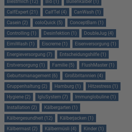
Biestmilch (12)
Bio (1)
Bullenkälber (1)
CalfExpert (21)
CalfTel (4)
CanWash (1)
Casein (2)
coloQuick (5)
ConceptBarn (1)
Controlling (1)
Desinfektion (1)
DoubleJug (4)
EimiWash (1)
Eiscreme (1)
Eisenversorgung (1)
Energieversorgung (7)
Entscheidungshilfe (1)
Erstversorgung (1)
Familie (5)
FlushMaster (1)
Geburtsmanagement (6)
Großbritannien (4)
Gruppenhaltung (2)
Hamburg (1)
Hitzestress (1)
Hygiene (2)
IgluSystem (7)
Immunglobuline (1)
Installation (2)
Kälbergarten (1)
Kälbergesundheit (12)
Kälberjacken (1)
Kälbermast (2)
Kälbermüsli (4)
Kinder (1)