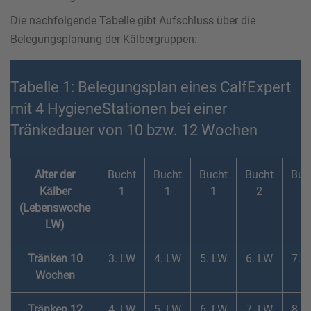
Die nachfolgende Tabelle gibt Aufschluss über die
Belegungsplanung der Kälbergruppen:
Tabelle 1: Belegungsplan eines CalfExpert
mit 4 HygieneStationen bei einer
Tränkedauer von 10 bzw. 12 Wochen
Alter der
Bucht
Bucht
Bucht
Bucht
Buc
Kälber
1
1
1
2
2
(Lebenswoche
LW)
Tränken 10
3. LW
4. LW
5. LW
6. LW
7. 
Wochen
Tränken 12
4. LW
5. LW
6. LW
7. LW
8. 