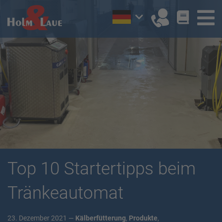
Top 10 Startertipps beim
Tränkeautomat
23. Dezember 2021 —
Kälberfütterung
,
Produkte
,