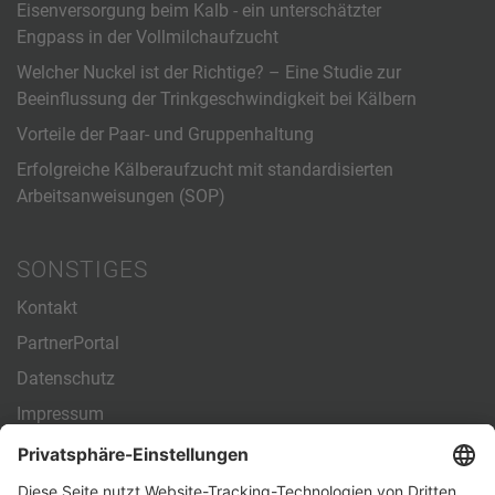
Eisenversorgung beim Kalb - ein unterschätzter
Engpass in der Vollmilchaufzucht
Welcher Nuckel ist der Richtige? – Eine Studie zur
Beeinflussung der Trinkgeschwindigkeit bei Kälbern
Vorteile der Paar- und Gruppenhaltung
Erfolgreiche Kälberaufzucht mit standardisierten
Arbeitsanweisungen (SOP)
SONSTIGES
Kontakt
PartnerPortal
Datenschutz
Impressum
Allgemeine Geschäftsbedingungen