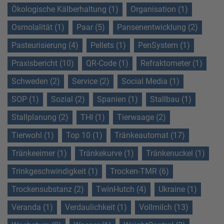
Ökologische Kälberhaltung (1)
Organisation (1)
Osmolalität (1)
Paar (5)
Pansenentwicklung (2)
Pasteurisierung (4)
Pellets (1)
PenSystem (1)
Praxisbericht (10)
QR-Code (1)
Refraktometer (1)
Schweden (2)
Service (2)
Social Media (1)
SOP (1)
Sozial (2)
Spanien (1)
Stallbau (1)
Stallplanung (2)
THI (1)
Tierwaage (2)
Tierwohl (1)
Top 10 (1)
Tränkeautomat (17)
Tränkeeimer (1)
Tränkekurve (1)
Tränkenuckel (1)
Trinkgeschwindigkeit (1)
Trocken-TMR (6)
Trockensubstanz (2)
TwinHutch (4)
Ukraine (1)
Veranda (1)
Verdaulichkeit (1)
Vollmilch (13)