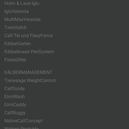
Holm & Laue Iglu
IgluVeranda
MultiMaxVeranda
TwinHutch
Calf-Tel und FlexyFence
KälberGarten
Kälberboxen PenSystem
FressGitter
KÄLBERMANAGEMENT
Tierwaage WeightControl
CalfGuide
EimiWash
EimiCaddy
CalfBuggy
NativeCalfConcept
Weitere Produkte