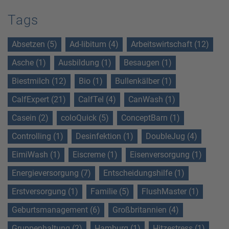
Tags
Absetzen (5)
Ad-libitum (4)
Arbeitswirtschaft (12)
Asche (1)
Ausbildung (1)
Besaugen (1)
Biestmilch (12)
Bio (1)
Bullenkälber (1)
CalfExpert (21)
CalfTel (4)
CanWash (1)
Casein (2)
coloQuick (5)
ConceptBarn (1)
Controlling (1)
Desinfektion (1)
DoubleJug (4)
EimiWash (1)
Eiscreme (1)
Eisenversorgung (1)
Energieversorgung (7)
Entscheidungshilfe (1)
Erstversorgung (1)
Familie (5)
FlushMaster (1)
Geburtsmanagement (6)
Großbritannien (4)
Gruppenhaltung (2)
Hamburg (1)
Hitzestress (1)