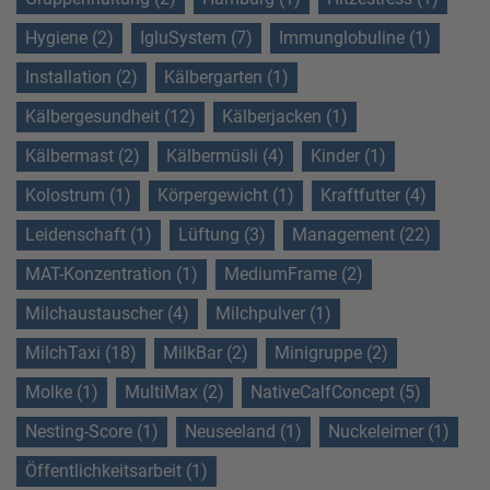
Hygiene (2)
IgluSystem (7)
Immunglobuline (1)
Installation (2)
Kälbergarten (1)
Kälbergesundheit (12)
Kälberjacken (1)
Kälbermast (2)
Kälbermüsli (4)
Kinder (1)
Kolostrum (1)
Körpergewicht (1)
Kraftfutter (4)
Leidenschaft (1)
Lüftung (3)
Management (22)
MAT-Konzentration (1)
MediumFrame (2)
Milchaustauscher (4)
Milchpulver (1)
MilchTaxi (18)
MilkBar (2)
Minigruppe (2)
Molke (1)
MultiMax (2)
NativeCalfConcept (5)
Nesting-Score (1)
Neuseeland (1)
Nuckeleimer (1)
Öffentlichkeitsarbeit (1)