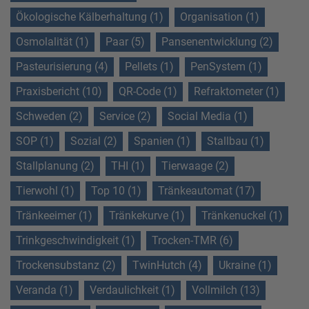
Ökologische Kälberhaltung (1)
Organisation (1)
Osmolalität (1)
Paar (5)
Pansenentwicklung (2)
Pasteurisierung (4)
Pellets (1)
PenSystem (1)
Praxisbericht (10)
QR-Code (1)
Refraktometer (1)
Schweden (2)
Service (2)
Social Media (1)
SOP (1)
Sozial (2)
Spanien (1)
Stallbau (1)
Stallplanung (2)
THI (1)
Tierwaage (2)
Tierwohl (1)
Top 10 (1)
Tränkeautomat (17)
Tränkeeimer (1)
Tränkekurve (1)
Tränkenuckel (1)
Trinkgeschwindigkeit (1)
Trocken-TMR (6)
Trockensubstanz (2)
TwinHutch (4)
Ukraine (1)
Veranda (1)
Verdaulichkeit (1)
Vollmilch (13)