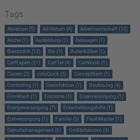
Tags
Absetzen (5)
Ad-libitum (4)
Arbeitswirtschaft (12)
Asche (1)
Ausbildung (1)
Besaugen (1)
Biestmilch (12)
Bio (1)
Bullenkälber (1)
CalfExpert (21)
CalfTel (4)
CanWash (1)
Casein (2)
coloQuick (5)
ConceptBarn (1)
Controlling (1)
Desinfektion (1)
DoubleJug (4)
EimiWash (1)
Eiscreme (1)
Eisenversorgung (1)
Energieversorgung (7)
Entscheidungshilfe (1)
Erstversorgung (1)
Familie (5)
FlushMaster (1)
Geburtsmanagement (6)
Großbritannien (4)