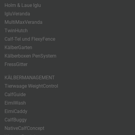
Holm & Laue Iglu
IgluVeranda
MultiMaxVeranda
TwinHutch
Calf-Tel und FlexyFence
KälberGarten
Kälberboxen PenSystem
FressGitter
KÄLBERMANAGEMENT
Tierwaage WeightControl
CalfGuide
EimiWash
EimiCaddy
CalfBuggy
NativeCalfConcept