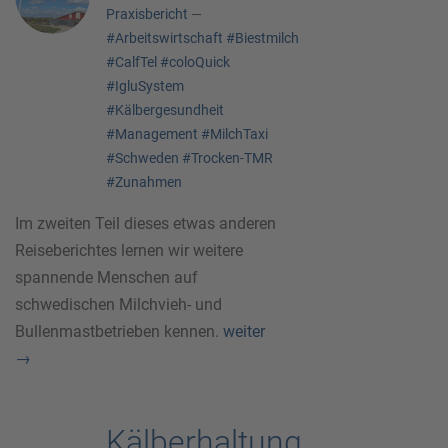
Praxisbericht
—
#Arbeitswirtschaft
#Biestmilch
#CalfTel
#coloQuick
#IgluSystem
#Kälbergesundheit
#Management
#MilchTaxi
#Schweden
#Trocken-TMR
#Zunahmen
Im zweiten Teil dieses etwas anderen
Reiseberichtes lernen wir weitere
spannende Menschen auf
schwedischen Milchvieh- und
Bullenmastbetrieben kennen.
weiter
→
Kälberhaltung