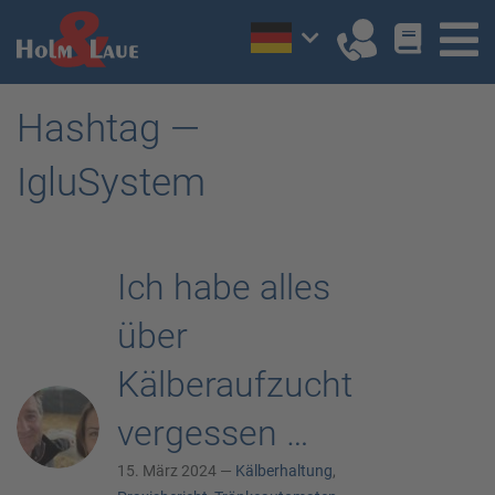
Hashtag —
IgluSystem
Ich habe alles
über
Kälberaufzucht
vergessen …
15. März 2024 —
Kälberhaltung
,