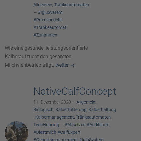
Allgemein
,
Tränkeautomaten
—
#IgluSystem
#Praxisbericht
#Tränkeautomat
#Zunahmen
Wie eine gesunde, leistungsorientierte
Kälberaufzucht den gesamten
Milchviehbetrieb trägt.
weiter
→
NativeCalfConcept
11. Dezember 2023 —
Allgemein
,
Biologisch
,
Kälberfütterung
,
Kälberhaltung
,
Kälbermanagement
,
Tränkeautomaten
,
TwinHousing
—
#Absetzen
#Ad-libitum
#Biestmilch
#CalfExpert
#Geburtsmanagement
#IgluSystem