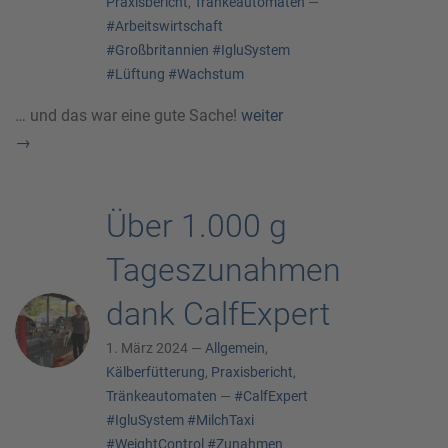
Praxisbericht
,
Tränkeautomaten
—
#Arbeitswirtschaft
#Großbritannien
#IgluSystem
#Lüftung
#Wachstum
… und das war eine gute Sache!
weiter
→
Über 1.000 g
Tageszunahmen
dank CalfExpert
1. März 2024 —
Allgemein
,
Kälberfütterung
,
Praxisbericht
,
Tränkeautomaten
—
#CalfExpert
#IgluSystem
#MilchTaxi
#WeightControl
#Zunahmen