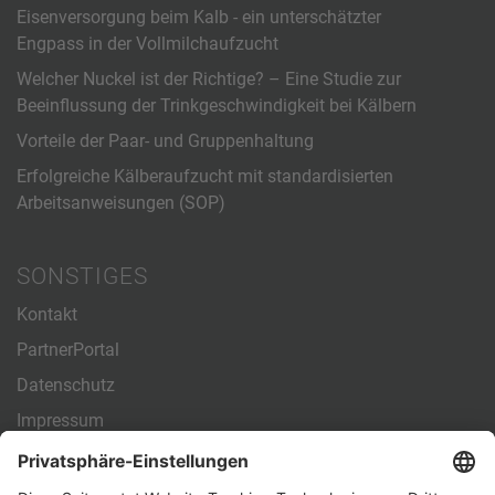
Eisenversorgung beim Kalb - ein unterschätzter
Engpass in der Vollmilchaufzucht
Welcher Nuckel ist der Richtige? – Eine Studie zur
Beeinflussung der Trinkgeschwindigkeit bei Kälbern
Vorteile der Paar- und Gruppenhaltung
Erfolgreiche Kälberaufzucht mit standardisierten
Arbeitsanweisungen (SOP)
SONSTIGES
Kontakt
PartnerPortal
Datenschutz
Impressum
Allgemeine Geschäftsbedingungen