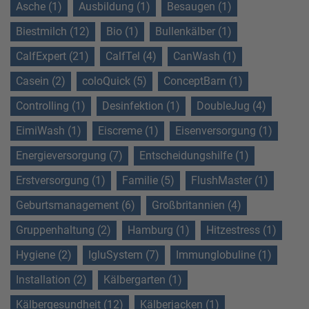
Asche (1)
Ausbildung (1)
Besaugen (1)
Biestmilch (12)
Bio (1)
Bullenkälber (1)
CalfExpert (21)
CalfTel (4)
CanWash (1)
Casein (2)
coloQuick (5)
ConceptBarn (1)
Controlling (1)
Desinfektion (1)
DoubleJug (4)
EimiWash (1)
Eiscreme (1)
Eisenversorgung (1)
Energieversorgung (7)
Entscheidungshilfe (1)
Erstversorgung (1)
Familie (5)
FlushMaster (1)
Geburtsmanagement (6)
Großbritannien (4)
Gruppenhaltung (2)
Hamburg (1)
Hitzestress (1)
Hygiene (2)
IgluSystem (7)
Immunglobuline (1)
Installation (2)
Kälbergarten (1)
Kälbergesundheit (12)
Kälberjacken (1)