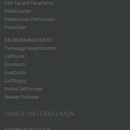
Calf-Tel und FlexyFence
KälberGarten
Kälberboxen PenSystem
FressGitter
KÄLBERMANAGEMENT
Tierwaage WeightControl
CalfGuide
EimiWash
EimiCaddy
CalfBuggy
NativeCalfConcept
Weitere Produkte
UNSER UNTERNEHMEN
DARUM HOLM & LAUE