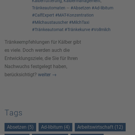
Kälberfütterung
,
Kälbermanagement
,
Tränkeautomaten
—
#Absetzen
#Ad-libitum
#CalfExpert
#MAT-Konzentration
#Milchaustauscher
#MilchTaxi
#Tränkeautomat
#Tränkekurve
#Vollmilch
Tränkeempfehlungen für Kälber gibt
es viele. Doch werden auch die
Entwicklungsziele, die Sie für Ihren
Nachwuchs festgelegt haben,
berücksichtigt?
weiter
→
Tags
Absetzen (5)
Ad-libitum (4)
Arbeitswirtschaft (12)