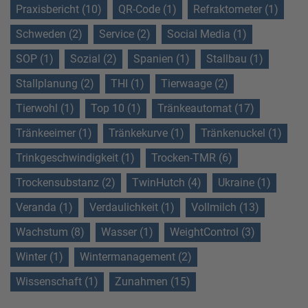
Praxisbericht (10)
QR-Code (1)
Refraktometer (1)
Schweden (2)
Service (2)
Social Media (1)
SOP (1)
Sozial (2)
Spanien (1)
Stallbau (1)
Stallplanung (2)
THI (1)
Tierwaage (2)
Tierwohl (1)
Top 10 (1)
Tränkeautomat (17)
Tränkeeimer (1)
Tränkekurve (1)
Tränkenuckel (1)
Trinkgeschwindigkeit (1)
Trocken-TMR (6)
Trockensubstanz (2)
TwinHutch (4)
Ukraine (1)
Veranda (1)
Verdaulichkeit (1)
Vollmilch (13)
Wachstum (8)
Wasser (1)
WeightControl (3)
Winter (1)
Wintermanagement (2)
Wissenschaft (1)
Zunahmen (15)