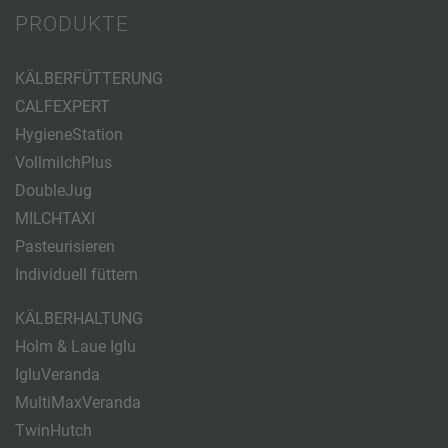
PRODUKTE
KÄLBERFÜTTERUNG
CALFEXPERT
HygieneStation
VollmilchPlus
DoubleJug
MILCHTAXI
Pasteurisieren
Individuell füttern
KÄLBERHALTUNG
Holm & Laue Iglu
IgluVeranda
MultiMaxVeranda
TwinHutch