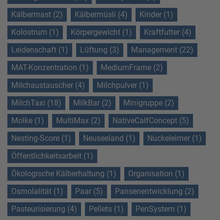
Kälbermast (2)
Kälbermüsli (4)
Kinder (1)
Kolostrum (1)
Körpergewicht (1)
Kraftfutter (4)
Leidenschaft (1)
Lüftung (3)
Management (22)
MAT-Konzentration (1)
MediumFrame (2)
Milchaustauscher (4)
Milchpulver (1)
MilchTaxi (18)
MilkBar (2)
Minigruppe (2)
Molke (1)
MultiMax (2)
NativeCalfConcept (5)
Nesting-Score (1)
Neuseeland (1)
Nuckeleimer (1)
Öffentlichkeitsarbeit (1)
Ökologische Kälberhaltung (1)
Organisation (1)
Osmolalität (1)
Paar (5)
Pansenentwicklung (2)
Pasteurisierung (4)
Pellets (1)
PenSystem (1)