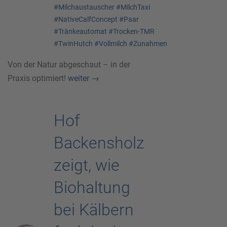
#Milchaustauscher
#MilchTaxi
#NativeCalfConcept
#Paar
#Tränkeautomat
#Trocken-TMR
#TwinHutch
#Vollmilch
#Zunahmen
Von der Natur abgeschaut – in der
Praxis optimiert!
weiter
→
Hof
Backensholz
zeigt, wie
Biohaltung
bei Kälbern