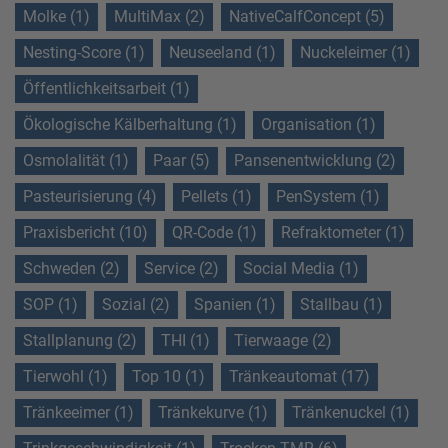
Molke (1)
MultiMax (2)
NativeCalfConcept (5)
Nesting-Score (1)
Neuseeland (1)
Nuckeleimer (1)
Öffentlichkeitsarbeit (1)
Ökologische Kälberhaltung (1)
Organisation (1)
Osmolalität (1)
Paar (5)
Pansenentwicklung (2)
Pasteurisierung (4)
Pellets (1)
PenSystem (1)
Praxisbericht (10)
QR-Code (1)
Refraktometer (1)
Schweden (2)
Service (2)
Social Media (1)
SOP (1)
Sozial (2)
Spanien (1)
Stallbau (1)
Stallplanung (2)
THI (1)
Tierwaage (2)
Tierwohl (1)
Top 10 (1)
Tränkeautomat (17)
Tränkeeimer (1)
Tränkekurve (1)
Tränkenuckel (1)