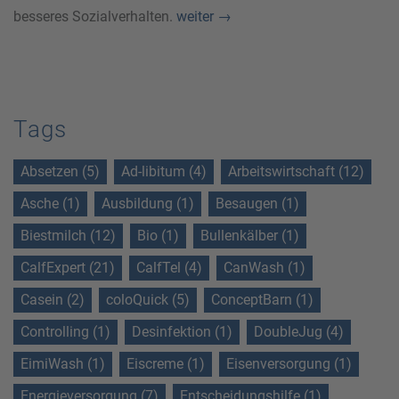
besseres Sozialverhalten.
weiter
→
Tags
Absetzen (5)
Ad-libitum (4)
Arbeitswirtschaft (12)
Asche (1)
Ausbildung (1)
Besaugen (1)
Biestmilch (12)
Bio (1)
Bullenkälber (1)
CalfExpert (21)
CalfTel (4)
CanWash (1)
Casein (2)
coloQuick (5)
ConceptBarn (1)
Controlling (1)
Desinfektion (1)
DoubleJug (4)
EimiWash (1)
Eiscreme (1)
Eisenversorgung (1)
Energieversorgung (7)
Entscheidungshilfe (1)