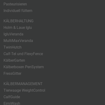
Pasteurisieren
Individuell füttern
KÄLBERHALTUNG
Holm & Laue Iglu
IgluVeranda
MultiMaxVeranda
TwinHutch
Calf-Tel und FlexyFence
KälberGarten
Kälberboxen PenSystem
FressGitter
KÄLBERMANAGEMENT
Tierwaage WeightControl
CalfGuide
EimiWash