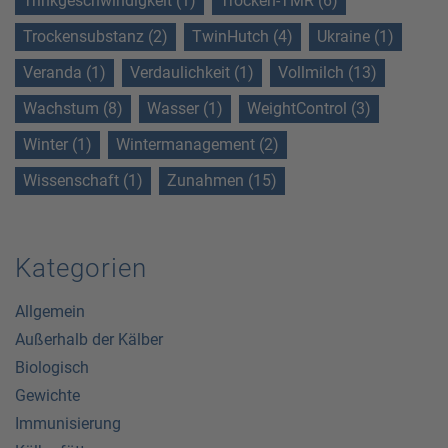
Trinkgeschwindigkeit (1)
Trocken-TMR (6)
Trockensubstanz (2)
TwinHutch (4)
Ukraine (1)
Veranda (1)
Verdaulichkeit (1)
Vollmilch (13)
Wachstum (8)
Wasser (1)
WeightControl (3)
Winter (1)
Wintermanagement (2)
Wissenschaft (1)
Zunahmen (15)
Kategorien
Allgemein
Außerhalb der Kälber
Biologisch
Gewichte
Immunisierung