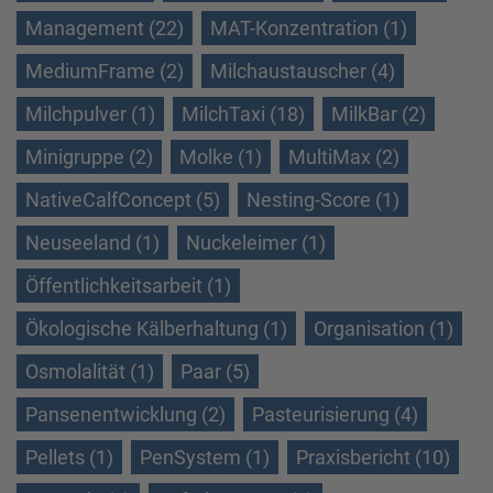
Management (22)
MAT-Konzentration (1)
MediumFrame (2)
Milchaustauscher (4)
Milchpulver (1)
MilchTaxi (18)
MilkBar (2)
Minigruppe (2)
Molke (1)
MultiMax (2)
NativeCalfConcept (5)
Nesting-Score (1)
Neuseeland (1)
Nuckeleimer (1)
Öffentlichkeitsarbeit (1)
Ökologische Kälberhaltung (1)
Organisation (1)
Osmolalität (1)
Paar (5)
Pansenentwicklung (2)
Pasteurisierung (4)
Pellets (1)
PenSystem (1)
Praxisbericht (10)