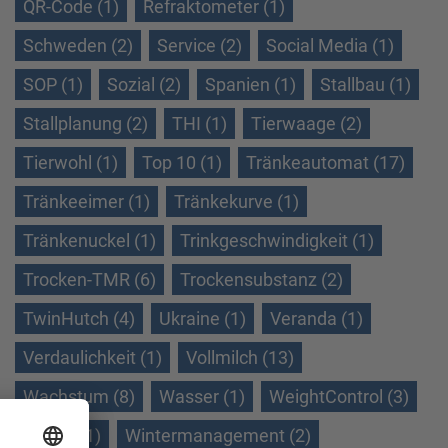
QR-Code (1)
Refraktometer (1)
Schweden (2)
Service (2)
Social Media (1)
SOP (1)
Sozial (2)
Spanien (1)
Stallbau (1)
Stallplanung (2)
THI (1)
Tierwaage (2)
Tierwohl (1)
Top 10 (1)
Tränkeautomat (17)
Tränkeeimer (1)
Tränkekurve (1)
Tränkenuckel (1)
Trinkgeschwindigkeit (1)
Trocken-TMR (6)
Trockensubstanz (2)
TwinHutch (4)
Ukraine (1)
Veranda (1)
Verdaulichkeit (1)
Vollmilch (13)
Wachstum (8)
Wasser (1)
WeightControl (3)
Winter (1)
Wintermanagement (2)