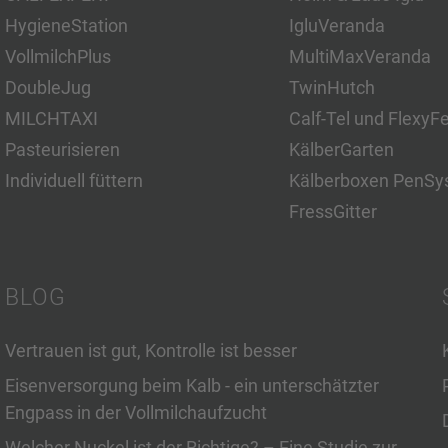
HygieneStation
IgluVeranda
VollmilchPlus
MultiMaxVeranda
DoubleJug
TwinHutch
MILCHTAXI
Calf-Tel und FlexyF
Pasteurisieren
KälberGarten
Individuell füttern
Kälberboxen PenSy
FressGitter
BLOG
Vertrauen ist gut, Kontrolle ist besser
Eisenversorgung beim Kalb - ein unterschätzter
Engpass in der Vollmilchaufzucht
Welcher Nuckel ist der Richtige? – Eine Studie zur