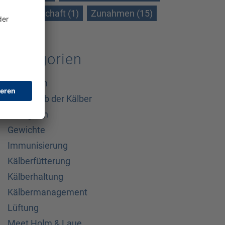
Wissenschaft (1)
Zunahmen (15)
Kategorien
Allgemein
Außerhalb der Kälber
Biologisch
Gewichte
Immunisierung
Kälberfütterung
Kälberhaltung
Kälbermanagement
Lüftung
Meet Holm & Laue