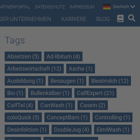
Deutsch
ARTNERPORTAL
DATENSCHUTZ
IMPRESSUM
SER UNTERNEHMEN
KARRIERE
BLOG
Tags
Absetzen (5)
Ad-libitum (4)
Arbeitswirtschaft (12)
Asche (1)
Ausbildung (1)
Besaugen (1)
Biestmilch (12)
Bio (1)
Bullenkälber (1)
CalfExpert (21)
CalfTel (4)
CanWash (1)
Casein (2)
coloQuick (5)
ConceptBarn (1)
Controlling (1)
Desinfektion (1)
DoubleJug (4)
EimiWash (1)