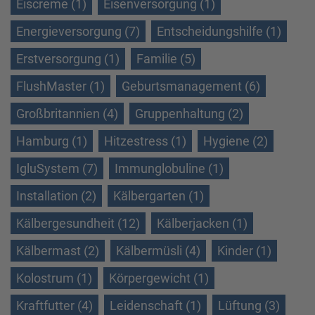
Eiscreme (1)
Eisenversorgung (1)
Energieversorgung (7)
Entscheidungshilfe (1)
Erstversorgung (1)
Familie (5)
FlushMaster (1)
Geburtsmanagement (6)
Großbritannien (4)
Gruppenhaltung (2)
Hamburg (1)
Hitzestress (1)
Hygiene (2)
IgluSystem (7)
Immunglobuline (1)
Installation (2)
Kälbergarten (1)
Kälbergesundheit (12)
Kälberjacken (1)
Kälbermast (2)
Kälbermüsli (4)
Kinder (1)
Kolostrum (1)
Körpergewicht (1)
Kraftfutter (4)
Leidenschaft (1)
Lüftung (3)