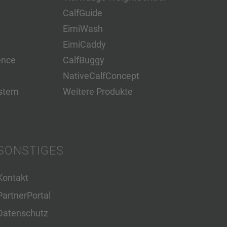
CalfGuide
EimiWash
EimiCaddy
ence
CalfBuggy
NativeCalfConcept
stem
Weitere Produkte
SONSTIGES
Kontakt
PartnerPortal
Datenschutz