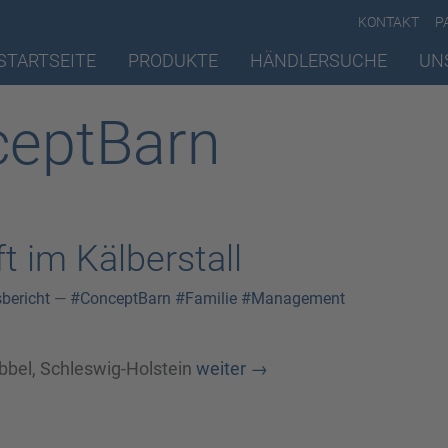
KONTAKT
P
STARTSEITE
PRODUKTE
HÄNDLERSUCHE
UN
ceptBarn
t im Kälberstall
sbericht
—
#ConceptBarn
#Familie
#Management
bbel, Schleswig-Holstein
weiter
→