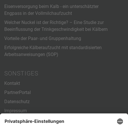
Eisenversorgung beim Kalb - ein unterschätzter
Engpass in der Vollmilchaufzucht
Welcher Nuckel ist der Richtige? – Eine Studie zur
Beeinflussung der Trinkgeschwindigkeit bei Kälbern
Vorteile der Paar- und Gruppenhaltung
Erfolgreiche Kälberaufzucht mit standardisierten
Arbeitsanweisungen (SOP)
SONSTIGES
Kontakt
PartnerPortal
Datenschutz
Impressum
Allgemeine Geschäftsbedingungen