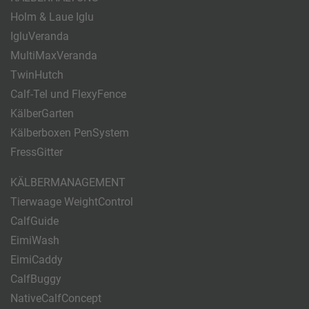
Holm & Laue Iglu
IgluVeranda
MultiMaxVeranda
TwinHutch
Calf-Tel und FlexyFence
KälberGarten
Kälberboxen PenSystem
FressGitter
KÄLBERMANAGEMENT
Tierwaage WeightControl
CalfGuide
EimiWash
EimiCaddy
CalfBuggy
NativeCalfConcept