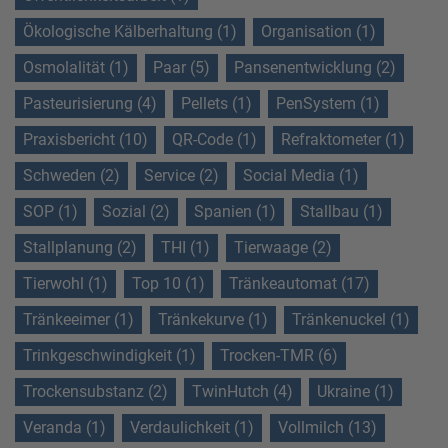
Ökologische Kälberhaltung (1)
Organisation (1)
Osmolalität (1)
Paar (5)
Pansenentwicklung (2)
Pasteurisierung (4)
Pellets (1)
PenSystem (1)
Praxisbericht (10)
QR-Code (1)
Refraktometer (1)
Schweden (2)
Service (2)
Social Media (1)
SOP (1)
Sozial (2)
Spanien (1)
Stallbau (1)
Stallplanung (2)
THI (1)
Tierwaage (2)
Tierwohl (1)
Top 10 (1)
Tränkeautomat (17)
Tränkeeimer (1)
Tränkekurve (1)
Tränkenuckel (1)
Trinkgeschwindigkeit (1)
Trocken-TMR (6)
Trockensubstanz (2)
TwinHutch (4)
Ukraine (1)
Veranda (1)
Verdaulichkeit (1)
Vollmilch (13)