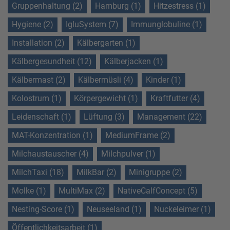
Gruppenhaltung (2)
Hamburg (1)
Hitzestress (1)
Hygiene (2)
IgluSystem (7)
Immunglobuline (1)
Installation (2)
Kälbergarten (1)
Kälbergesundheit (12)
Kälberjacken (1)
Kälbermast (2)
Kälbermüsli (4)
Kinder (1)
Kolostrum (1)
Körpergewicht (1)
Kraftfutter (4)
Leidenschaft (1)
Lüftung (3)
Management (22)
MAT-Konzentration (1)
MediumFrame (2)
Milchaustauscher (4)
Milchpulver (1)
MilchTaxi (18)
MilkBar (2)
Minigruppe (2)
Molke (1)
MultiMax (2)
NativeCalfConcept (5)
Nesting-Score (1)
Neuseeland (1)
Nuckeleimer (1)
Öffentlichkeitsarbeit (1)