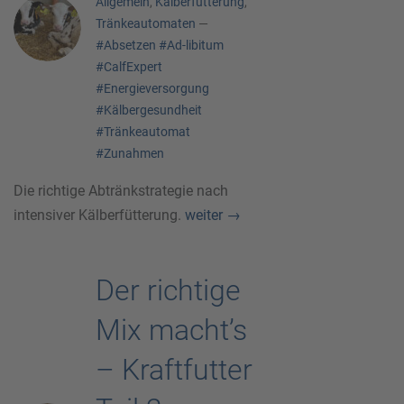
Allgemein
,
Kälberfütterung
,
Tränkeautomaten
—
#Absetzen
#Ad-libitum
#CalfExpert
#Energieversorgung
#Kälbergesundheit
#Tränkeautomat
#Zunahmen
Die richtige Abtränkstrategie nach
intensiver Kälberfütterung.
weiter
→
Der richtige
Mix macht’s
– Kraftfutter