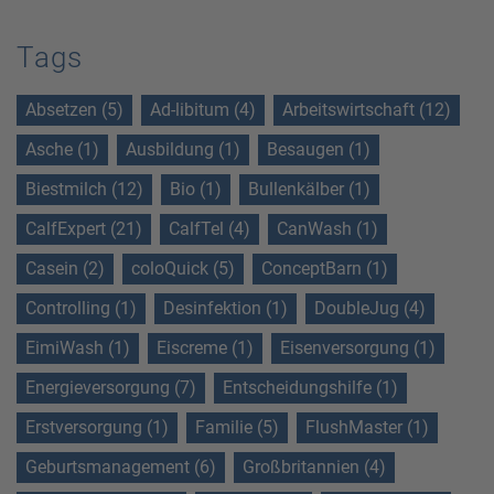
Tags
Absetzen (5)
Ad-libitum (4)
Arbeitswirtschaft (12)
Asche (1)
Ausbildung (1)
Besaugen (1)
Biestmilch (12)
Bio (1)
Bullenkälber (1)
CalfExpert (21)
CalfTel (4)
CanWash (1)
Casein (2)
coloQuick (5)
ConceptBarn (1)
Controlling (1)
Desinfektion (1)
DoubleJug (4)
EimiWash (1)
Eiscreme (1)
Eisenversorgung (1)
Energieversorgung (7)
Entscheidungshilfe (1)
Erstversorgung (1)
Familie (5)
FlushMaster (1)
Geburtsmanagement (6)
Großbritannien (4)