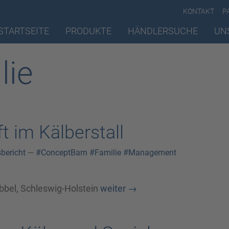
KONTAKT
P
STARTSEITE
PRODUKTE
HÄNDLERSUCHE
UN
lie
t im Kälberstall
sbericht
—
#ConceptBarn
#Familie
#Management
bbel, Schleswig-Holstein
weiter
→