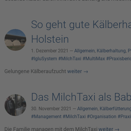
So geht gute Kälberha
Holstein
1. Dezember 2021 —
Allgemein
,
Kälberhaltung
,
P
#IgluSystem
#MilchTaxi
#MultiMax
#Praxisberi
Gelungene Kälberaufzucht
weiter
→
Das MilchTaxi als Bab
30. November 2021 —
Allgemein
,
Kälberfütterun
#Management
#MilchTaxi
#Organisation
#Praxi
Die Familie managen mit dem MilchTaxi
weiter
→