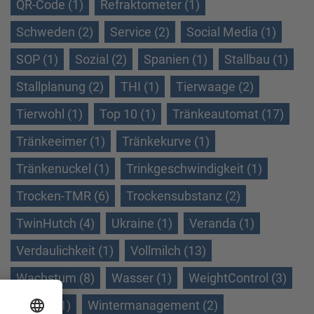
QR-Code (1)
Refraktometer (1)
Schweden (2)
Service (2)
Social Media (1)
SOP (1)
Sozial (2)
Spanien (1)
Stallbau (1)
Stallplanung (2)
THI (1)
Tierwaage (2)
Tierwohl (1)
Top 10 (1)
Tränkeautomat (17)
Tränkeeimer (1)
Tränkekurve (1)
Tränkenuckel (1)
Trinkgeschwindigkeit (1)
Trocken-TMR (6)
Trockensubstanz (2)
TwinHutch (4)
Ukraine (1)
Veranda (1)
Verdaulichkeit (1)
Vollmilch (13)
Wachstum (8)
Wasser (1)
WeightControl (3)
Winter (1)
Wintermanagement (2)