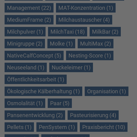
Management (22)
MAT-Konzentration (1)
MediumFrame (2)
Milchaustauscher (4)
Milchpulver (1)
MilchTaxi (18)
MilkBar (2)
Minigruppe (2)
Molke (1)
MultiMax (2)
NativeCalfConcept (5)
Nesting-Score (1)
Neuseeland (1)
Nuckeleimer (1)
Öffentlichkeitsarbeit (1)
Ökologische Kälberhaltung (1)
Organisation (1)
Osmolalität (1)
Paar (5)
Pansenentwicklung (2)
Pasteurisierung (4)
Pellets (1)
PenSystem (1)
Praxisbericht (10)