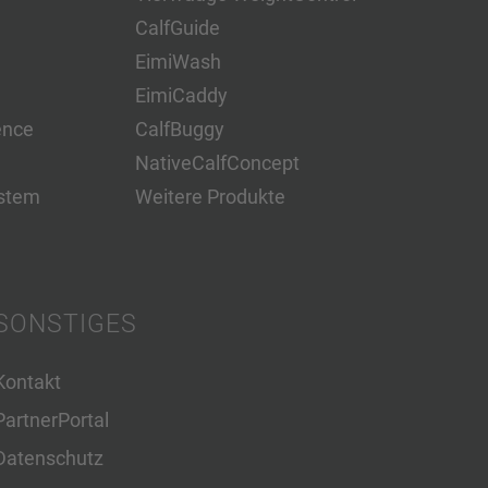
CalfGuide
EimiWash
EimiCaddy
ence
CalfBuggy
NativeCalfConcept
stem
Weitere Produkte
SONSTIGES
Kontakt
PartnerPortal
Datenschutz