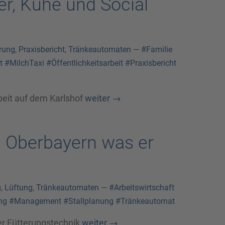
er, Kühe und Social
erung
,
Praxisbericht
,
Tränkeautomaten
—
#Familie
t
#MilchTaxi
#Öffentlichkeitsarbeit
#Praxisbericht
rbeit auf dem Karlshof
weiter
→
in Oberbayern was er
g
,
Lüftung
,
Tränkeautomaten
—
#Arbeitswirtschaft
ng
#Management
#Stallplanung
#Tränkeautomat
er Fütterungstechnik
weiter
→