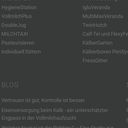
HygieneStation
IgluVeranda
VollmilchPlus
MultiMaxVeranda
DoubleJug
TwinHutch
MILCHTAXI
Calf-Tel und FlexyF
Pasteurisieren
KälberGarten
Individuell füttern
Kälberboxen PenSy
FressGitter
BLOG
Vertrauen ist gut, Kontrolle ist besser
Eisenversorgung beim Kalb - ein unterschätzter
Engpass in der Vollmilchaufzucht
Welcher Nuckel ist der Richtige? – Eine Studie zur