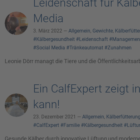
Leidenschaft für Kälb
Media
3. März 2022 —
Allgemein
,
Gewichte
,
Kälberfütt
#Kälbergesundheit
#Leidenschaft
#Managemen
#Social Media
#Tränkeautomat
#Zunahmen
Leonie Dörr managt die Tiere und die Öffentlichkeitsa
Ein CalfExpert zeigt 
kann!
23. Dezember 2021 —
Allgemein
,
Kälberfütterun
#CalfExpert
#Familie
#Kälbergesundheit
#Lüftu
Gesunde Kälber durch innovative Lüftung und modern