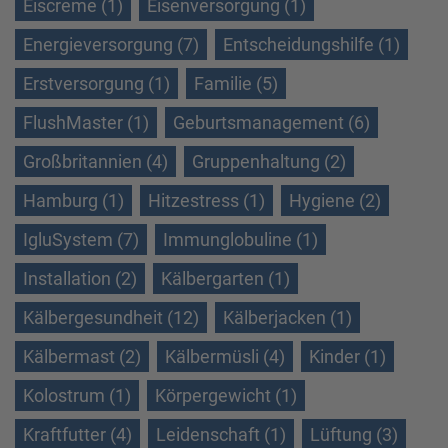
Eiscreme (1)
Eisenversorgung (1)
Energieversorgung (7)
Entscheidungshilfe (1)
Erstversorgung (1)
Familie (5)
FlushMaster (1)
Geburtsmanagement (6)
Großbritannien (4)
Gruppenhaltung (2)
Hamburg (1)
Hitzestress (1)
Hygiene (2)
IgluSystem (7)
Immunglobuline (1)
Installation (2)
Kälbergarten (1)
Kälbergesundheit (12)
Kälberjacken (1)
Kälbermast (2)
Kälbermüsli (4)
Kinder (1)
Kolostrum (1)
Körpergewicht (1)
Kraftfutter (4)
Leidenschaft (1)
Lüftung (3)