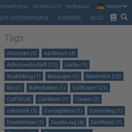
Deutsch
ARTNERPORTAL
DATENSCHUTZ
IMPRESSUM
SER UNTERNEHMEN
KARRIERE
BLOG
Tags
Absetzen (5)
Ad-libitum (4)
Arbeitswirtschaft (12)
Asche (1)
Ausbildung (1)
Besaugen (1)
Biestmilch (12)
Bio (1)
Bullenkälber (1)
CalfExpert (21)
CalfTel (4)
CanWash (1)
Casein (2)
coloQuick (5)
ConceptBarn (1)
Controlling (1)
Desinfektion (1)
DoubleJug (4)
EimiWash (1)