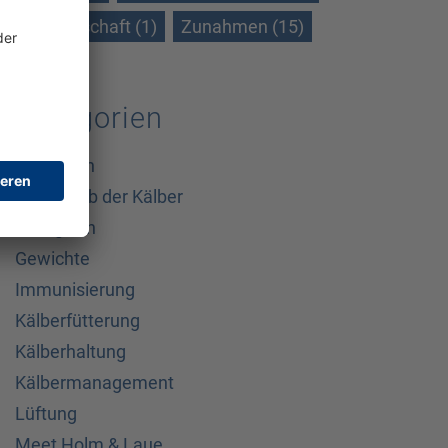
Wissenschaft (1)
Zunahmen (15)
Kategorien
Allgemein
Außerhalb der Kälber
Biologisch
Gewichte
Immunisierung
Kälberfütterung
Kälberhaltung
Kälbermanagement
Lüftung
Meet Holm & Laue