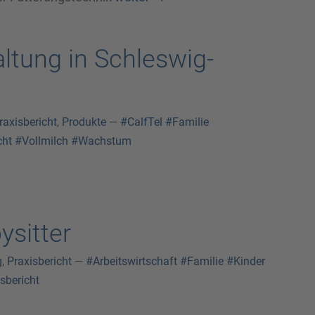
ltung in Schleswig-
raxisbericht
,
Produkte
—
#CalfTel
#Familie
cht
#Vollmilch
#Wachstum
ysitter
g
,
Praxisbericht
—
#Arbeitswirtschaft
#Familie
#Kinder
sbericht