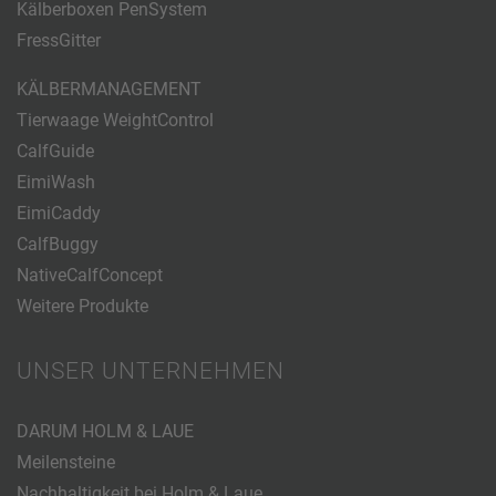
Kälberboxen PenSystem
FressGitter
KÄLBERMANAGEMENT
Tierwaage WeightControl
CalfGuide
EimiWash
EimiCaddy
CalfBuggy
NativeCalfConcept
Weitere Produkte
UNSER UNTERNEHMEN
DARUM HOLM & LAUE
Meilensteine
Nachhaltigkeit bei Holm & Laue