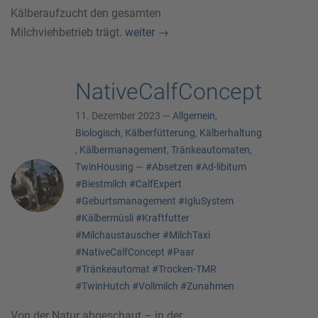
Kälberaufzucht den gesamten
Milchviehbetrieb trägt.
weiter
→
NativeCalfConcept
11. Dezember 2023 —
Allgemein
,
Biologisch
,
Kälberfütterung
,
Kälberhaltung
,
Kälbermanagement
,
Tränkeautomaten
,
TwinHousing
—
#Absetzen
#Ad-libitum
#Biestmilch
#CalfExpert
#Geburtsmanagement
#IgluSystem
#Kälbermüsli
#Kraftfutter
#Milchaustauscher
#MilchTaxi
#NativeCalfConcept
#Paar
#Tränkeautomat
#Trocken-TMR
#TwinHutch
#Vollmilch
#Zunahmen
Von der Natur abgeschaut – in der