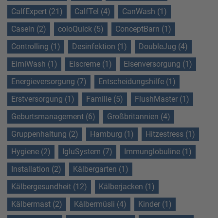
CalfExpert (21)
CalfTel (4)
CanWash (1)
Casein (2)
coloQuick (5)
ConceptBarn (1)
Controlling (1)
Desinfektion (1)
DoubleJug (4)
EimiWash (1)
Eiscreme (1)
Eisenversorgung (1)
Energieversorgung (7)
Entscheidungshilfe (1)
Erstversorgung (1)
Familie (5)
FlushMaster (1)
Geburtsmanagement (6)
Großbritannien (4)
Gruppenhaltung (2)
Hamburg (1)
Hitzestress (1)
Hygiene (2)
IgluSystem (7)
Immunglobuline (1)
Installation (2)
Kälbergarten (1)
Kälbergesundheit (12)
Kälberjacken (1)
Kälbermast (2)
Kälbermüsli (4)
Kinder (1)