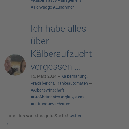
#Kälbermast
#Management
#Tierwaage
#Zunahmen
Ich habe alles
über
Kälberaufzucht
vergessen …
15. März 2024 —
Kälberhaltung
,
Praxisbericht
,
Tränkeautomaten
—
#Arbeitswirtschaft
#Großbritannien
#IgluSystem
#Lüftung
#Wachstum
… und das war eine gute Sache!
weiter
→