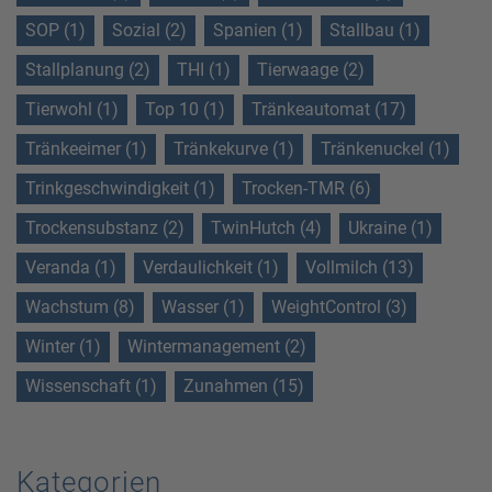
SOP (1)
Sozial (2)
Spanien (1)
Stallbau (1)
Stallplanung (2)
THI (1)
Tierwaage (2)
Tierwohl (1)
Top 10 (1)
Tränkeautomat (17)
Tränkeeimer (1)
Tränkekurve (1)
Tränkenuckel (1)
Trinkgeschwindigkeit (1)
Trocken-TMR (6)
Trockensubstanz (2)
TwinHutch (4)
Ukraine (1)
Veranda (1)
Verdaulichkeit (1)
Vollmilch (13)
Wachstum (8)
Wasser (1)
WeightControl (3)
Winter (1)
Wintermanagement (2)
Wissenschaft (1)
Zunahmen (15)
Kategorien