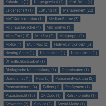
Kolostrum (1)
Körpergewicht (1)
Kraftfutter (4)
Leidenschaft (1)
Lüftung (3)
Management (22)
MAT-Konzentration (1)
MediumFrame (2)
Milchaustauscher (4)
Milchpulver (1)
MilchTaxi (18)
MilkBar (2)
Minigruppe (2)
Molke (1)
MultiMax (2)
NativeCalfConcept (5)
Nesting-Score (1)
Neuseeland (1)
Nuckeleimer (1)
Öffentlichkeitsarbeit (1)
Ökologische Kälberhaltung (1)
Organisation (1)
Osmolalität (1)
Paar (5)
Pansenentwicklung (2)
Pasteurisierung (4)
Pellets (1)
PenSystem (1)
Praxisbericht (10)
QR-Code (1)
Refraktometer (1)
Schweden (2)
Service (2)
Social Media (1)