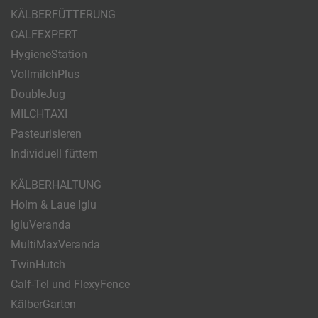
KÄLBERFÜTTERUNG
CALFEXPERT
HygieneStation
VollmilchPlus
DoubleJug
MILCHTAXI
Pasteurisieren
Individuell füttern
KÄLBERHALTUNG
Holm & Laue Iglu
IgluVeranda
MultiMaxVeranda
TwinHutch
Calf-Tel und FlexyFence
KälberGarten